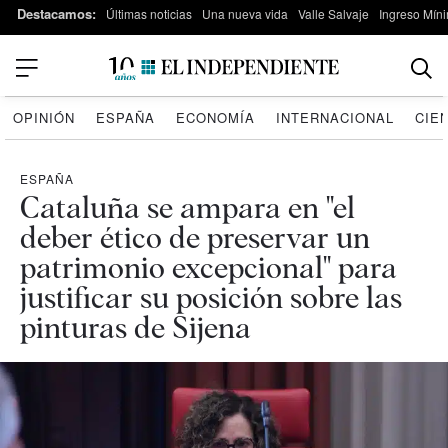
Destacamos:
Últimas noticias
Una nueva vida
Valle Salvaje
Ingreso Míni
OPINIÓN
ESPAÑA
ECONOMÍA
INTERNACIONAL
CIE
ESPAÑA
Cataluña se ampara en "el
deber ético de preservar un
patrimonio excepcional" para
justificar su posición sobre las
pinturas de Sijena