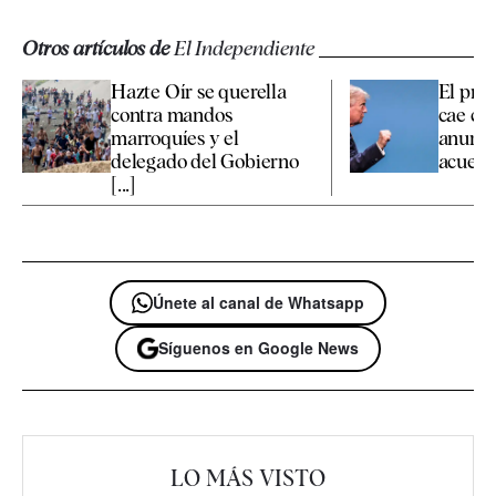
Otros artículos de
El Independiente
Hazte Oír se querella
El prec
contra mandos
cae con
marroquíes y el
anunc
delegado del Gobierno
acuerdo
[...]
Únete al canal de Whatsapp
Síguenos en Google News
LO MÁS VISTO