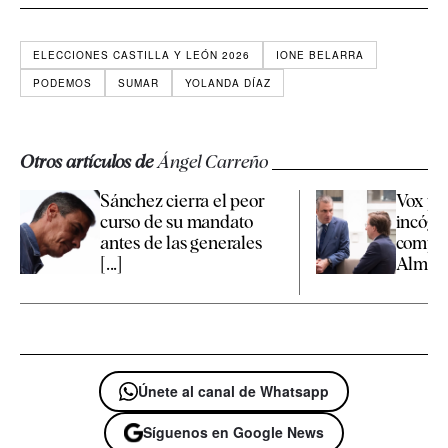
ELECCIONES CASTILLA Y LEÓN 2026
IONE BELARRA
PODEMOS
SUMAR
YOLANDA DÍAZ
Otros artículos de
Ángel Carreño
Sánchez cierra el peor
Vox pr
curso de su mandato
incógn
antes de las generales
compet
[...]
Almeida
Únete al canal de Whatsapp
Síguenos en Google News