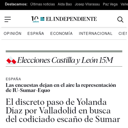
Destacamos:
Últimas noticias
Aída Bao
Josep Vilarasau
Paz Vega
Vall
OPINIÓN
ESPAÑA
ECONOMÍA
INTERNACIONAL
CIE
Elecciones Castilla y León 15M
ESPAÑA
Las encuestas dejan en el aire la representación
de IU-Sumar-Equo
El discreto paso de Yolanda
Díaz por Valladolid en busca
del codiciado escaño de Sumar