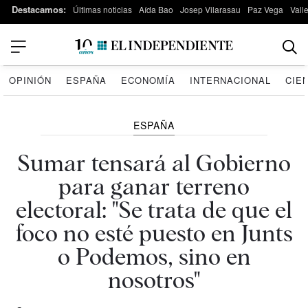
Destacamos:
Últimas noticias
Aída Bao
Josep Vilarasau
Paz Vega
Vall
OPINIÓN
ESPAÑA
ECONOMÍA
INTERNACIONAL
CIE
ESPAÑA
Sumar tensará al Gobierno
para ganar terreno
electoral: "Se trata de que el
foco no esté puesto en Junts
o Podemos, sino en
nosotros"