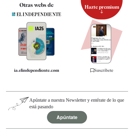
Contacto
Otras webs de
Hazte premium
Suscripción
Newsletter
Apps
Quiénes somos
Especificaciones
ia.elindependiente.com
Suscríbete
Apúntate a nuestra Newsletter y entérate de lo que
está pasando
Apúntate