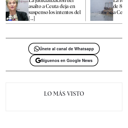
La judicialización del
La reu
asalto a Ceuta deja en
de 800
suspenso los intentos del
a Ceuta
[...]
Únete al canal de Whatsapp
Síguenos en Google News
LO MÁS VISTO