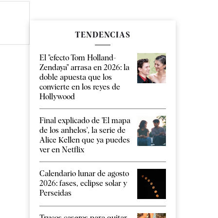
TENDENCIAS
El "efecto Tom Holland-
Zendaya" arrasa en 2026: la
doble apuesta que los
convierte en los reyes de
Hollywood
Final explicado de 'El mapa
de los anhelos', la serie de
Alice Kellen que ya puedes
ver en Netflix
Calendario lunar de agosto
2026: fases, eclipse solar y
Perseidas
Trucos caseros para quitar