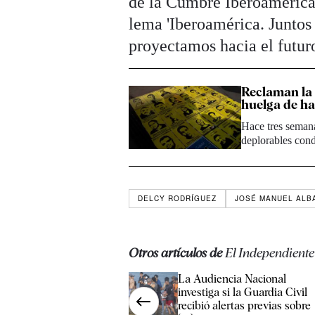
de la Cumbre Iberoamerica
lema 'Iberoamérica. Juntos
proyectamos hacia el futur
Reclaman la 
huelga de h
Hace tres semana
deplorables con
DELCY RODRÍGUEZ
JOSÉ MANUEL ALB
Otros artículos de
El Independiente
La Audiencia Nacional
investiga si la Guardia Civil
recibió alertas previas sobre