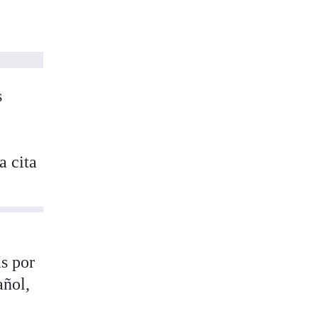
s
a cita
s por
añol,