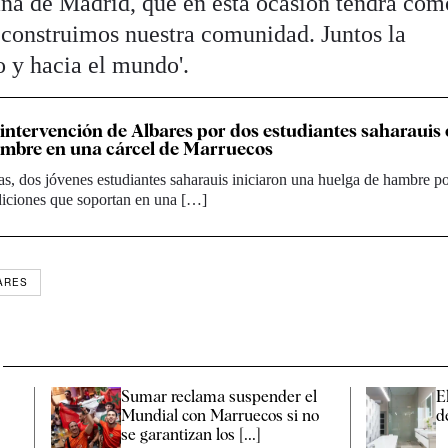
na de Madrid, que en esta ocasión tendrá com
 construimos nuestra comunidad. Juntos la
o y hacia el mundo'.
intervención de Albares por dos estudiantes saharauis
ambre en una cárcel de Marruecos
s, dos jóvenes estudiantes saharauis iniciaron una huelga de hambre po
diciones que soportan en una […]
ARES
Sumar reclama suspender el
E
Mundial con Marruecos si no
d
se garantizan los [...]