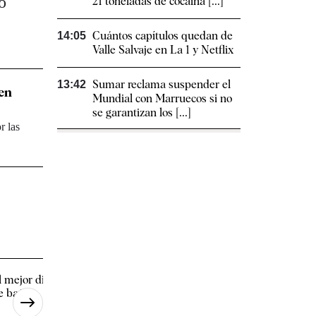
o
21 toneladas de cocaína [...]
Cuántos capítulos quedan de
14:05
Valle Salvaje en La 1 y Netflix
Sumar reclama suspender el
13:42
 en
Mundial con Marruecos si no
se garantizan los [...]
r las
l mejor diseño para tu cuarto
Ceuta pide "socorro" 
e baño
colapso por la acogid
menores [...]