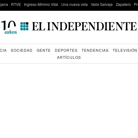
lejana
RTVE
Ingreso Mínimo Vital
Una nueva vida
Valle Salvaje
Zapatero
Pr
CIA
SOCIEDAD
GENTE
DEPORTES
TENDENCIAS
TELEVISIÓN
ARTÍCULOS