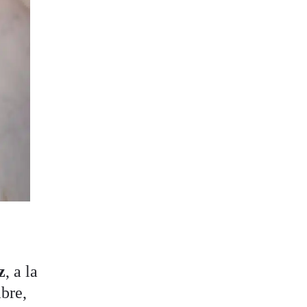
z
, a la
bre,