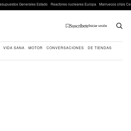
esupuestos Generales Estado
Reactores nucleares Europa
Marruecos crisis Ce
Suscríbete
Iniciar sesión
VIDA SANA
MOTOR
CONVERSACIONES
DE TIENDAS