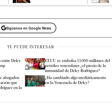
Síguenos en Google News
TE PUEDE INTERESAR
o entre Delcy
EEUU se embolsa 13.000 millones del
ump
petróleo venezolano: ¿el precio de la
inmunidad de Delcy Rodríguez?
e abogados:
¿Ha cambiado algo mediáticamente
Garzón que
en la Venezuela de Delcy?
dríguez en la