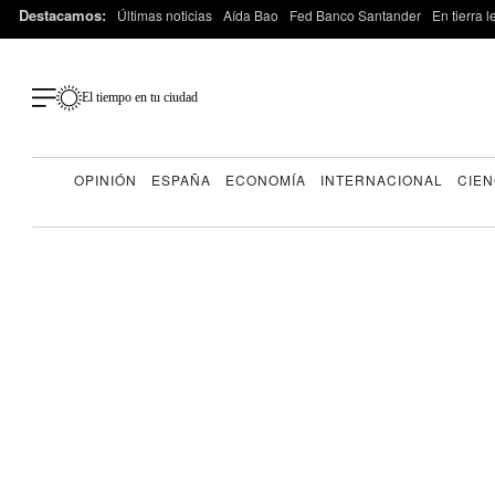
Destacamos:
Últimas noticias
Aída Bao
Fed Banco Santander
En tierra 
El tiempo en tu ciudad
OPINIÓN
ESPAÑA
ECONOMÍA
INTERNACIONAL
CIEN