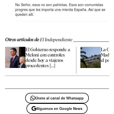
No Señor, esos no son patriotas. Esos son comunistas
progres que les importa una mierda España. Así que se
queden allí.
Otros artículos de
El Independiente
El Gobierno responde a
La Co
Meloni con controles
Madrid
desde hoy a viajeros
el polé
procedentes [...]
Únete al canal de Whatsapp
Síguenos en Google News