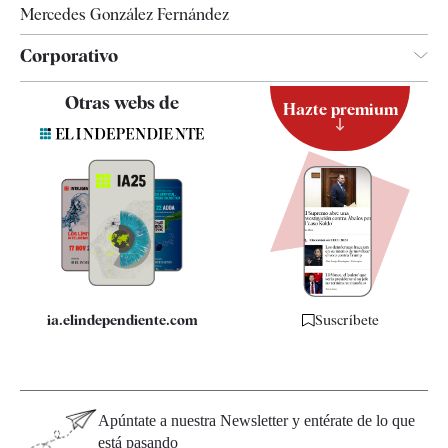
Mercedes González Fernández
Corporativo
Contacto
Otras webs de
Hazte premium
Suscripción
Newsletter
Apps
Quiénes somos
Especificaciones
ia.elindependiente.com
Suscríbete
Apúntate a nuestra Newsletter y entérate de lo que
está pasando