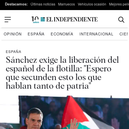
Destacamos:
Últimas noticias
Marruecos
Vehículos ocasión
Mejores pelí
OPINIÓN
ESPAÑA
ECONOMÍA
INTERNACIONAL
CIE
ESPAÑA
Sánchez exige la liberación del
español de la flotilla: "Espero
que secunden esto los que
hablan tanto de patria"