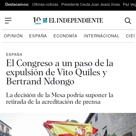
Destacamos:
Últimas noticias
Presidente Ceuta Juan Jesús Vivas
Paz Ve
OPINIÓN
ESPAÑA
ECONOMÍA
INTERNACIONAL
CIE
ESPAÑA
El Congreso a un paso de la
expulsión de Vito Quiles y
Bertrand Ndongo
La decisión de la Mesa podría suponer la
retirada de la acreditación de prensa