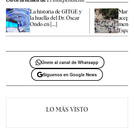
La historia de GITGE y
Marrue
la huella del Dr. Óscar
aceptar
Ondo en [...]
menore
España 
Únete al canal de Whatsapp
Síguenos en Google News
LO MÁS VISTO