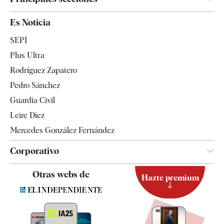
España
Es Noticia
Economía
SEPI
Internacional
Plus Ultra
Gente
Rodríguez Zapatero
Televisión
Pedro Sánchez
Tendencias
Guardia Civil
Leire Díez
Mercedes González Fernández
Corporativo
Contacto
Otras webs de
Hazte premium
Suscripción
Newsletter
Apps