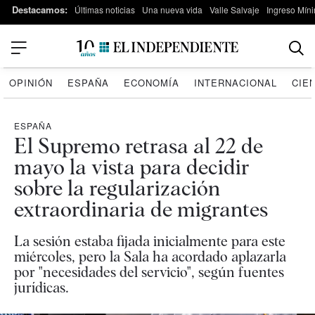
Destacamos:
Últimas noticias
Una nueva vida
Valle Salvaje
Ingreso Míni
OPINIÓN
ESPAÑA
ECONOMÍA
INTERNACIONAL
CIE
ESPAÑA
El Supremo retrasa al 22 de
mayo la vista para decidir
sobre la regularización
extraordinaria de migrantes
La sesión estaba fijada inicialmente para este
miércoles, pero la Sala ha acordado aplazarla
por "necesidades del servicio", según fuentes
jurídicas.