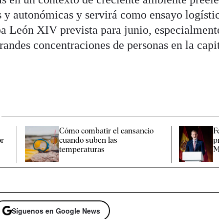
s y autonómicas y servirá como ensayo logísti
apa León XIV prevista para junio, especialment
 grandes concentraciones de personas en la capit
Cómo combatir el cansancio​
F
or
cuando suben las
p
temperaturas
M
Síguenos en Google News