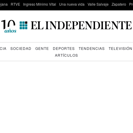
lejana
RTVE
Ingreso Mínimo Vital
Una nueva vida
Valle Salvaje
Zapatero
Pr
CIA
SOCIEDAD
GENTE
DEPORTES
TENDENCIAS
TELEVISIÓN
ARTÍCULOS