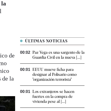
 la
l
ÚLTIMAS NOTICIAS
Paz Vega es una sargento de la
00:02
ico de
Guardia Civil en la nueva [...]
omo
EEUU mueve ficha para
00:01
hico
designar al Polisario como
 de la
"organización terrorista"
Los extranjeros se hacen
00:01
fuertes en la compra de
vivienda pese al [...]