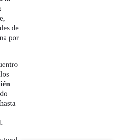
o
e,
ades de
ana por
uentro
 los
bién
odo
 hasta
.
ctoral