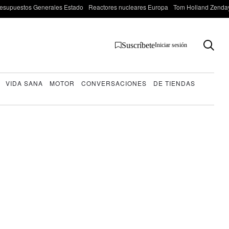
esupuestos Generales Estado
Reactores nucleares Europa
Tom Holland Zenda
Suscríbete
Iniciar sesión
VIDA SANA
MOTOR
CONVERSACIONES
DE TIENDAS