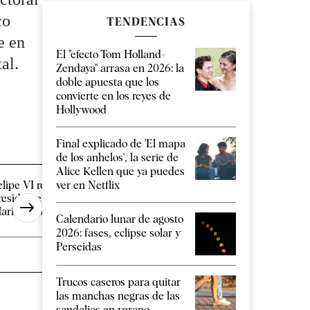
co
TENDENCIAS
e en
El "efecto Tom Holland-
al.
Zendaya" arrasa en 2026: la
doble apuesta que los
convierte en los reyes de
Hollywood
Final explicado de 'El mapa
de los anhelos', la serie de
Alice Kellen que ya puedes
ver en Netflix
elipe VI recibe este jueves al
Infantino estudia ent
residente de Ceuta en
final del Mundial 20
arivent para [...]
Marruecos a cambio [
Calendario lunar de agosto
2026: fases, eclipse solar y
Perseidas
Trucos caseros para quitar
las manchas negras de las
sandalias en verano