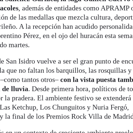
acoles
, además de entidades como APRAMP 
ión de las medallas que mezcla cultura, deport
rileño. A la recepción han acudido personalid
rentino Pérez, en el ojo del huracán esta sem
ado martes.
de San Isidro vuelve a ser el gran punto de enc
a que no faltan los barquillos, las rosquillas y
 –como tantos otros–
con la vista puesta tam
 de lluvia
. Desde primera hora, políticos de t
r la pradera. El ambiente festivo se extenderá
 Las Ketchup, Los Chunguitos y Nuria Fergó,
y la final de los Premios Rock Villa de Madrid
s en un contexto de creciente ambiente preele