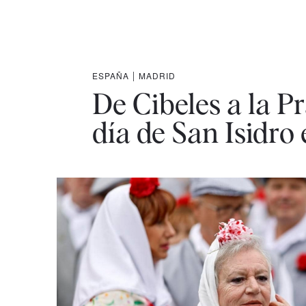
ESPAÑA
|
MADRID
De Cibeles a la P
día de San Isidro