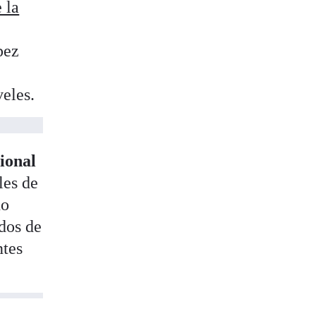
 la
pez
veles.
cional
les de
no
 dos de
ntes