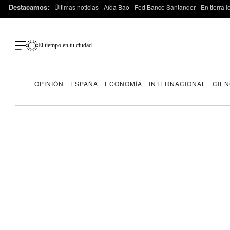
Destacamos:
Últimas noticias
Aída Bao
Fed Banco Santander
En tierra 
El tiempo en tu ciudad
OPINIÓN
ESPAÑA
ECONOMÍA
INTERNACIONAL
CIEN