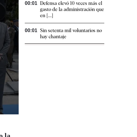
Defensa elevó 10 veces más el
00:01
gasto de la administración que
en [...]
Sin setenta mil voluntarios no
00:01
hay chantaje
o la