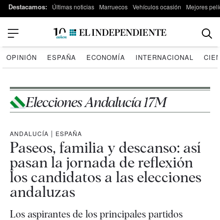
Destacamos:
Últimas noticias
Marruecos
Vehículos ocasión
Mejores pelí
OPINIÓN
ESPAÑA
ECONOMÍA
INTERNACIONAL
CIE
Elecciones Andalucía 17M
ANDALUCÍA
|
ESPAÑA
Paseos, familia y descanso: así
pasan la jornada de reflexión
los candidatos a las elecciones
andaluzas
Los aspirantes de los principales partidos