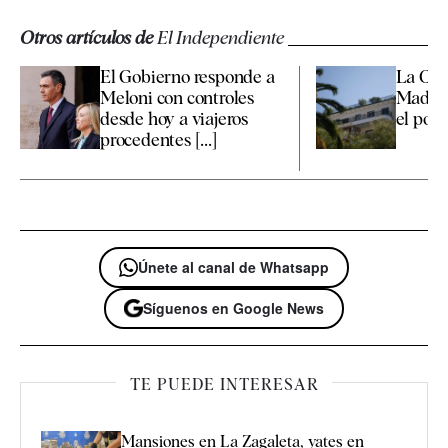
Otros artículos de
El Independiente
El Gobierno responde a
La Co
Meloni con controles
Madrid
desde hoy a viajeros
el polé
procedentes [...]
Únete al canal de Whatsapp
Síguenos en Google News
TE PUEDE INTERESAR
Mansiones en La Zagaleta, yates en