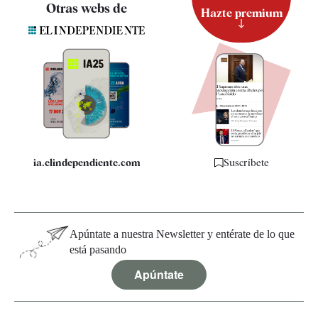
Contacto
Otras webs de
Hazte premium
Suscripción
Newsletter
Apps
Quiénes somos
Especificaciones
ia.elindependiente.com
Suscríbete
Apúntate a nuestra Newsletter y entérate de lo que
está pasando
Apúntate