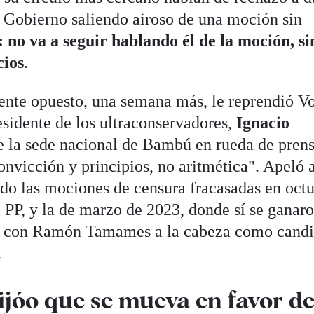
l Gobierno saliendo airoso de una moción sin
: no va a seguir hablando él de la moción, si
cios
.
nte opuesto, una semana más, le reprendió Vo
esidente de los ultraconservadores,
Ignacio
e la sede nacional de Bambú en rueda de prens
convicción y principios, no aritmética". Apeló 
do las mociones de censura fracasadas en oct
 PP, y la de marzo de 2023, donde sí se ganaro
óo con Ramón Tamames a la cabeza como cand
.
ijóo que se mueva en favor d