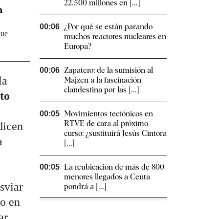
22.500 millones en [...]
n
¿Por qué se están parando
00:06
que
muchos reactores nucleares en
Europa?
Zapatero: de la sumisión al
00:06
la
Majzen a la fascinación
clandestina por las [...]
to
Movimientos tectónicos en
00:05
RTVE de cara al próximo
dicen
curso: ¿sustituirá Jesús Cintora
a
[...]
La reubicación de más de 800
00:05
menores llegados a Ceuta
sviar
pondrá a [...]
do en
ar