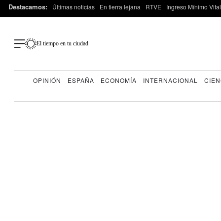
Destacamos:
Últimas noticias
En tierra lejana
RTVE
Ingreso Mínimo Vital
El tiempo en tu ciudad
OPINIÓN
ESPAÑA
ECONOMÍA
INTERNACIONAL
CIEN