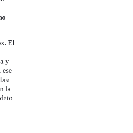
no
x. El
a y
a ese
ubre
n la
idato
e