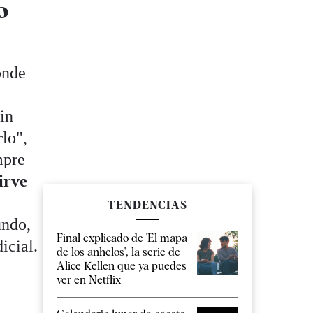
o
onde
sin
rlo",
mpre
irve
TENDENCIAS
undo,
Final explicado de 'El mapa
icial.
de los anhelos', la serie de
Alice Kellen que ya puedes
ver en Netflix