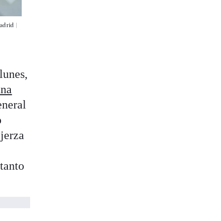
adrid |
 lunes,
una
eneral
o
ejerza
 tanto