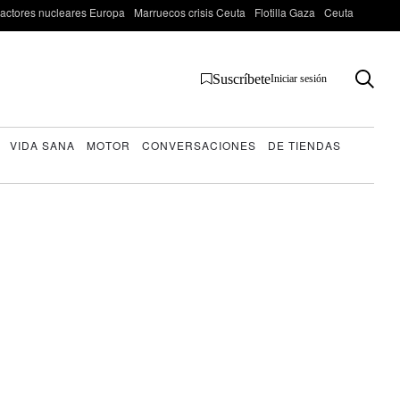
actores nucleares Europa
Marruecos crisis Ceuta
Flotilla Gaza
Ceuta
Suscríbete
Iniciar sesión
VIDA SANA
MOTOR
CONVERSACIONES
DE TIENDAS