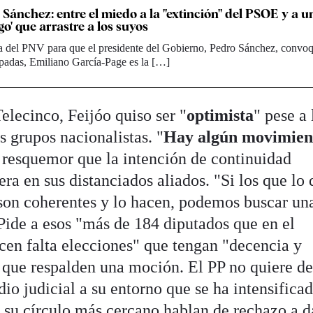
 Sánchez: entre el miedo a la "extinción" del PSOE y a u
o' que arrastre a los suyos
a del PNV para que el presidente del Gobierno, Pedro Sánchez, convo
ipadas, Emiliano García-Page es la […]
elecinco, Feijóo quiso ser "
optimista
" pese a 
s grupos nacionalistas. "
Hay algún movimien
al resquemor que la intención de continuidad
a en sus distanciados aliados. "Si los que lo 
 son coherentes y lo hacen, podemos buscar un
Pide a esos "más de 184 diputados que en el
en falta elecciones" que tengan "decencia y
, que respalden una moción. El PP no quiere de
dio judicial a su entorno que se ha intensifica
 su círculo más cercano hablan de rechazo a d