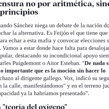
nsura no por aritmética, sin
 principios
uando Sánchez niega un debate de la nación d
har la alternativa. Es Feijóo el que tiene que
 para echar a esta mafia y convocar elecciones 
 Vamos a estar donde hace falta para desaloja
opular, destacando su incondicional apoyo sie
arles Puigdemont o Aitor Esteban. "
De nada s
 lo importante que es la moción sin hacer lo
chazo al dirigente gallego. Vox, indicó su seg
n la calle, manifestándonos" y en el terreno jud
apacidad ya la habríamos presentado".
 "teoría del oxígeno"