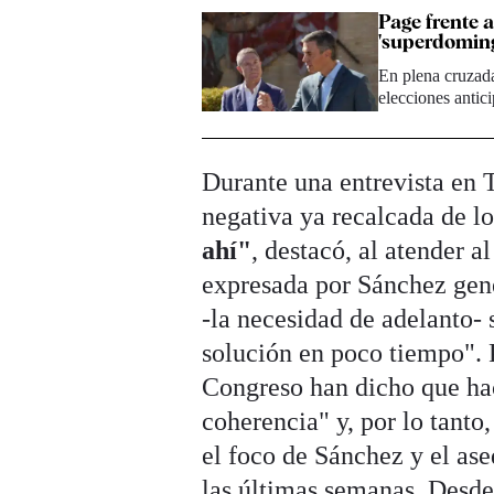
Page frente a
'superdoming
En plena cruzad
elecciones antic
Durante una entrevista en T
negativa ya recalcada de lo
ahí"
, destacó, al atender 
expresada por Sánchez gener
-la necesidad de adelanto-
solución en poco tiempo". 
Congreso han dicho que hac
coherencia" y, por lo tanto
el foco de Sánchez y el ase
las últimas semanas. Desde