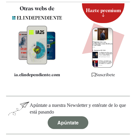
Contacto
Otras webs de
Hazte premium
Suscripción
Newsletter
Apps
Quiénes somos
Especificaciones
ia.elindependiente.com
Suscríbete
Apúntate a nuestra Newsletter y entérate de lo que
está pasando
Apúntate