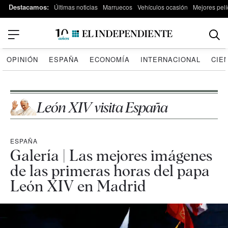
Destacamos:
Últimas noticias
Marruecos
Vehículos ocasión
Mejores pelí
OPINIÓN
ESPAÑA
ECONOMÍA
INTERNACIONAL
CIE
León XIV visita España
ESPAÑA
Galería | Las mejores imágenes
de las primeras horas del papa
León XIV en Madrid