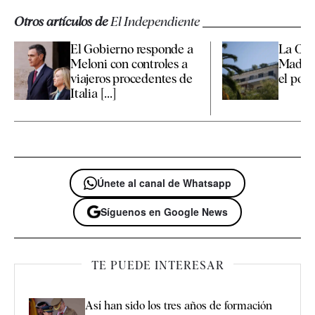
Otros artículos de
El Independiente
El Gobierno responde a
La Co
Meloni con controles a
Madrid
viajeros procedentes de
el polé
Italia [...]
Únete al canal de Whatsapp
Síguenos en Google News
TE PUEDE INTERESAR
Así han sido los tres años de formación