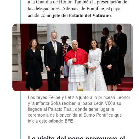
a la Guardia de Honor. También la presentación de
las delegaciones. Además, de Pontífice, el papa
jefe del Estado del Vaticano
acude como
.
Los reyes Felipe y Letizia junto a la princesa Leonor
y la infanta Sofía reciben al papa León VIX a su
llegada al Palacio Real, donde tiene lugar la
ceremonia de bienvenida al Sumo Pontífice que
inicia este sábado
EFE
La visita del papa promueve el