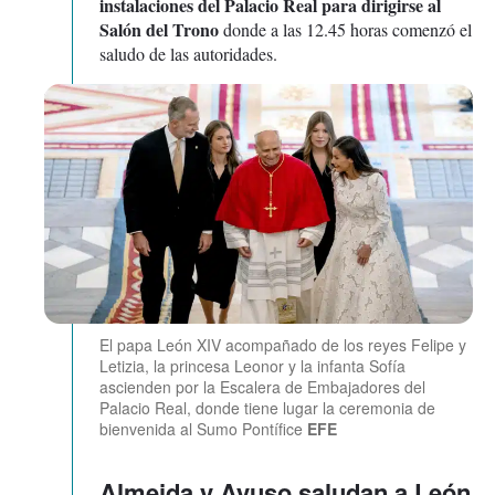
instalaciones del Palacio Real para dirigirse al
Salón del Trono
donde a las 12.45 horas comenzó el
saludo de las autoridades.
El papa León XIV acompañado de los reyes Felipe y
Letizia, la princesa Leonor y la infanta Sofía
ascienden por la Escalera de Embajadores del
Palacio Real, donde tiene lugar la ceremonia de
bienvenida al Sumo Pontífice
EFE
Almeida y Ayuso saludan a León