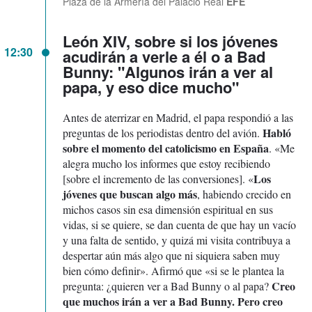
Plaza de la Armería del Palacio Real
EFE
León XIV, sobre si los jóvenes
12:30
acudirán a verle a él o a Bad
Bunny: "Algunos irán a ver al
papa, y eso dice mucho"
Antes de aterrizar en Madrid, el papa respondió a las
Habló
preguntas de los periodistas dentro del avión.
sobre el momento del catolicismo en España
. «Me
alegra mucho los informes que estoy recibiendo
Los
[sobre el incremento de las conversiones]. «
jóvenes que buscan algo más
, habiendo crecido en
michos casos sin esa dimensión espiritual en sus
vidas, si se quiere, se dan cuenta de que hay un vacío
y una falta de sentido, y quizá mi visita contribuya a
despertar aún más algo que ni siquiera saben muy
bien cómo definir». Afirmó que «si se le plantea la
Creo
pregunta: ¿quieren ver a Bad Bunny o al papa?
que muchos irán a ver a Bad Bunny. Pero creo