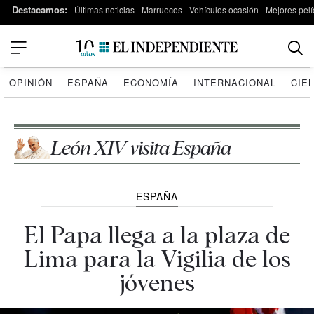
Destacamos:
Últimas noticias
Marruecos
Vehículos ocasión
Mejores pelí
OPINIÓN
ESPAÑA
ECONOMÍA
INTERNACIONAL
CIE
León XIV visita España
ESPAÑA
El Papa llega a la plaza de
Lima para la Vigilia de los
jóvenes