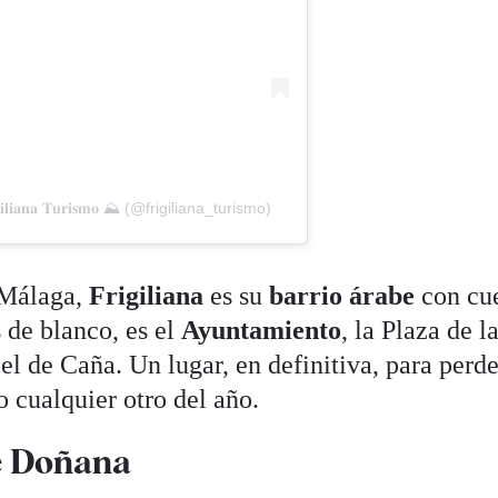
𝐢𝐚𝐧𝐚 𝐓𝐮𝐫𝐢𝐬𝐦𝐨 ⛰ (@frigiliana_turismo)
 Málaga,
Frigiliana
es su
barrio árabe
con cue
 de blanco, es el
Ayuntamiento
, la Plaza de l
el de Caña. Un lugar, en definitiva, para perde
 o cualquier otro del año.
e Doñana