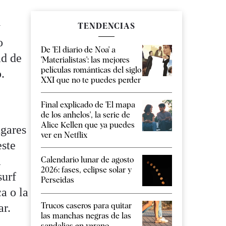
y
TENDENCIAS
o
De 'El diario de Noa' a
ad de
'Materialistas': las mejores
películas románticas del siglo
o.
XXI que no te puedes perder
Final explicado de 'El mapa
de los anhelos', la serie de
Alice Kellen que ya puedes
ugares
ver en Netflix
este
a
Calendario lunar de agosto
2026: fases, eclipse solar y
surf
Perseidas
a o la
Trucos caseros para quitar
ar.
las manchas negras de las
sandalias en verano