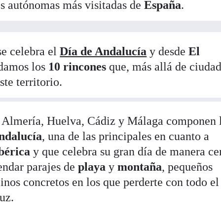
es autónomas más visitadas de
España
.
e celebra el
Día de Andalucía
y desde
El
damos los
10 rincones
que, más allá de ciuda
te territorio.
, Almería, Huelva, Cádiz y Málaga componen 
ndalucía
, una de las principales en cuanto a
bérica
y que celebra su gran día de manera ce
endar parajes de
playa
y
montaña
, pequeños
nos concretos en los que perderte con todo el
luz.