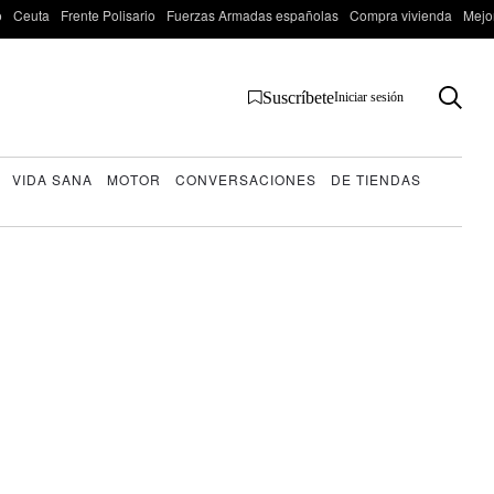
o
Ceuta
Frente Polisario
Fuerzas Armadas españolas
Compra vivienda
Mejo
Suscríbete
Iniciar sesión
VIDA SANA
MOTOR
CONVERSACIONES
DE TIENDAS