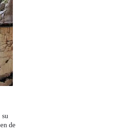
 su
cen de