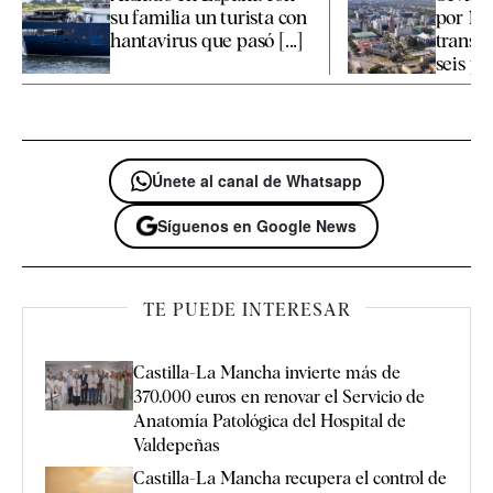
su familia un turista con
por 19,
hantavirus que pasó [...]
transp
seis pro
Únete al canal de Whatsapp
Síguenos en Google News
TE PUEDE INTERESAR
Castilla-La Mancha invierte más de
370.000 euros en renovar el Servicio de
Anatomía Patológica del Hospital de
Valdepeñas
Castilla-La Mancha recupera el control de