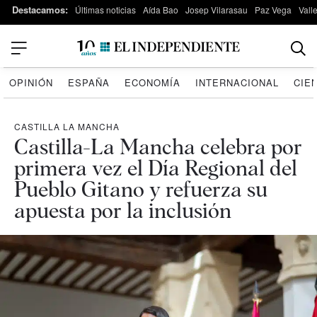
Destacamos:
Últimas noticias
Aída Bao
Josep Vilarasau
Paz Vega
Vall
OPINIÓN
ESPAÑA
ECONOMÍA
INTERNACIONAL
CIE
CASTILLA LA MANCHA
Castilla-La Mancha celebra por
primera vez el Día Regional del
Pueblo Gitano y refuerza su
apuesta por la inclusión