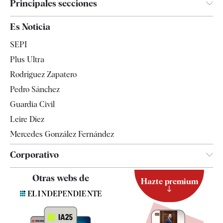
Principales secciones
España
Es Noticia
Economía
SEPI
Internacional
Plus Ultra
Gente
Rodríguez Zapatero
Televisión
Pedro Sánchez
Tendencias
Guardia Civil
Leire Díez
Mercedes González Fernández
Corporativo
Contacto
Otras webs de
Hazte premium
Suscripción
Newsletter
Apps