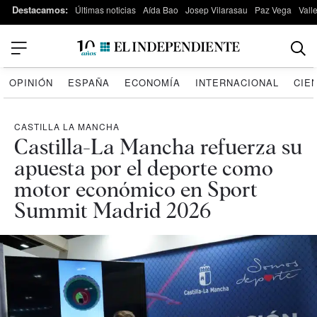
Destacamos:
Últimas noticias
Aída Bao
Josep Vilarasau
Paz Vega
Vall
OPINIÓN
ESPAÑA
ECONOMÍA
INTERNACIONAL
CIE
CASTILLA LA MANCHA
Castilla-La Mancha refuerza su
apuesta por el deporte como
motor económico en Sport
Summit Madrid 2026