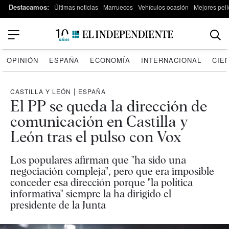
Destacamos:
Últimas noticias
Marruecos
Vehículos ocasión
Mejores pelí
OPINIÓN
ESPAÑA
ECONOMÍA
INTERNACIONAL
CIE
CASTILLA Y LEÓN
|
ESPAÑA
El PP se queda la dirección de
comunicación en Castilla y
León tras el pulso con Vox
Los populares afirman que "ha sido una
negociación compleja", pero que era imposible
conceder esa dirección porque "la política
informativa" siempre la ha dirigido el
presidente de la Junta