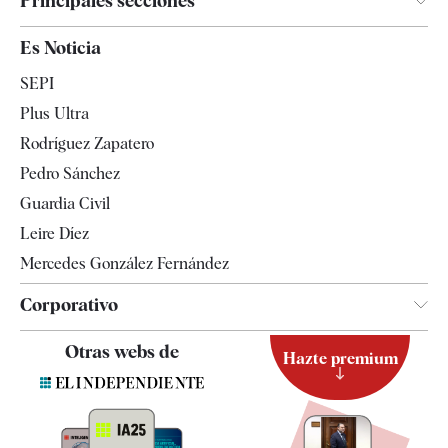
Principales secciones
España
Es Noticia
Economía
SEPI
Internacional
Plus Ultra
Gente
Rodríguez Zapatero
Televisión
Pedro Sánchez
Tendencias
Guardia Civil
Leire Díez
Mercedes González Fernández
Corporativo
Contacto
Otras webs de
Hazte premium
Suscripción
Newsletter
Apps