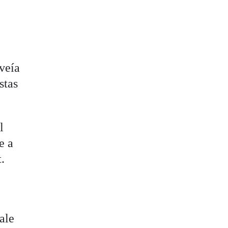
 veía
stas
l
e a
.
ale