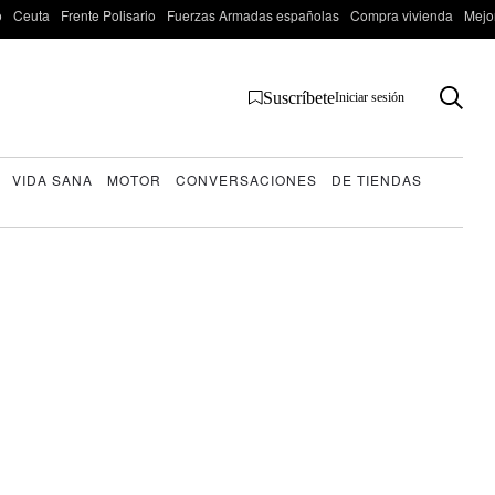
o
Ceuta
Frente Polisario
Fuerzas Armadas españolas
Compra vivienda
Mejo
Suscríbete
Iniciar sesión
VIDA SANA
MOTOR
CONVERSACIONES
DE TIENDAS