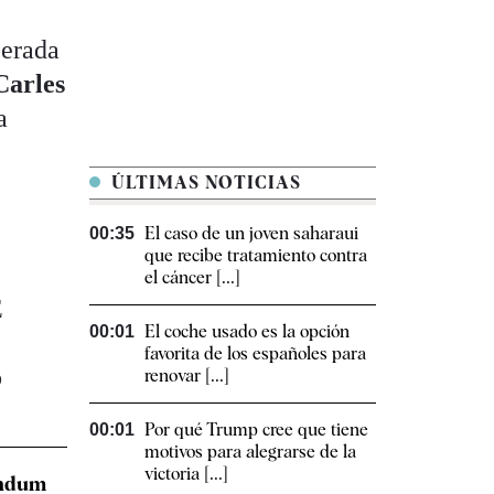
perada
Carles
a
ÚLTIMAS NOTICIAS
El caso de un joven saharaui
00:35
que recibe tratamiento contra
el cáncer [...]
E
El coche usado es la opción
00:01
favorita de los españoles para
o
renovar [...]
Por qué Trump cree que tiene
00:01
motivos para alegrarse de la
victoria [...]
éndum