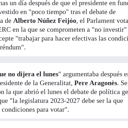
s un día después de que el presidente en fun
vestido en "poco tiempo" tras el debate de
ta de
Alberto Núñez Feijóo
, el Parlament vot
ERC en la que se comprometen a "no investir"
epte "trabajar para hacer efectivas las condic
feréndum".
e no dijera el lunes
" argumentaba después e
residente de la Generalitat,
Pere Aragonès
. Se
n la que abrió el lunes el debate de política g
 que "la legislatura 2023-2027 debe ser la que
s condiciones para votar".