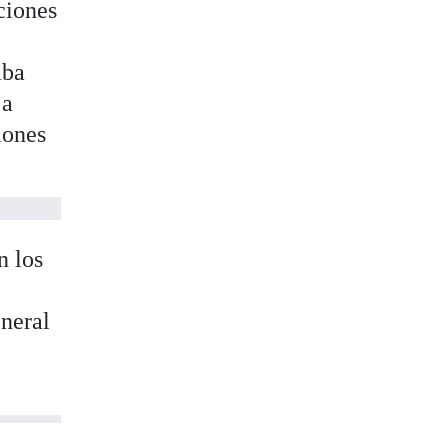
ciones
aba
 a
iones
n los
eneral