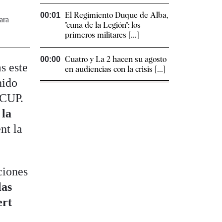
El Regimiento Duque de Alba,
00:01
ara
"cuna de la Legión": los
primeros militares [...]
Cuatro y La 2 hacen su agosto
00:00
s este
en audiencias con la crisis [...]
nido
 CUP.
 la
nt la
ciones
las
ert