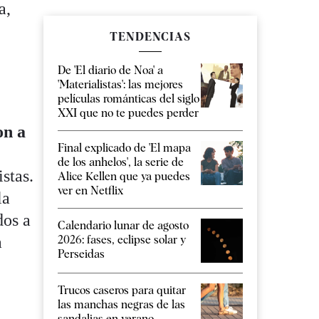
a,
TENDENCIAS
De 'El diario de Noa' a
'Materialistas': las mejores
películas románticas del siglo
XXI que no te puedes perder
on a
Final explicado de 'El mapa
de los anhelos', la serie de
istas.
Alice Kellen que ya puedes
ver en Netflix
la
dos a
Calendario lunar de agosto
a
2026: fases, eclipse solar y
Perseidas
Trucos caseros para quitar
las manchas negras de las
sandalias en verano