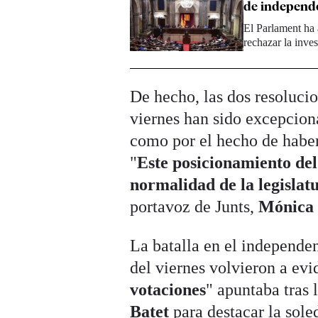
de independ
El Parlament ha 
rechazar la inve
De hecho, las dos resolucio
viernes han sido excepcion
como por el hecho de haber
"
Este posicionamiento del
normalidad de la legislat
portavoz de Junts,
Mónica 
La batalla en el independe
del viernes volvieron a evi
votaciones
" apuntaba tras 
Batet
para destacar la sole