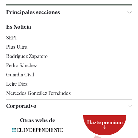
Principales secciones
España
Es Noticia
Economía
SEPI
Internacional
Plus Ultra
Gente
Rodríguez Zapatero
Televisión
Pedro Sánchez
Tendencias
Guardia Civil
Leire Díez
Mercedes González Fernández
Corporativo
Contacto
Otras webs de
Hazte premium
Suscripción
Newsletter