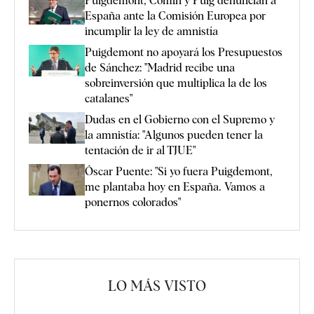
Puigdemont, Comín y Puig denuncian a
España ante la Comisión Europea por
incumplir la ley de amnistía
Puigdemont no apoyará los Presupuestos
de Sánchez: "Madrid recibe una
sobreinversión que multiplica la de los
catalanes"
Dudas en el Gobierno con el Supremo y
la amnistía: "Algunos pueden tener la
tentación de ir al TJUE"
Óscar Puente: "Si yo fuera Puigdemont,
me plantaba hoy en España. Vamos a
ponernos colorados"
LO MÁS VISTO