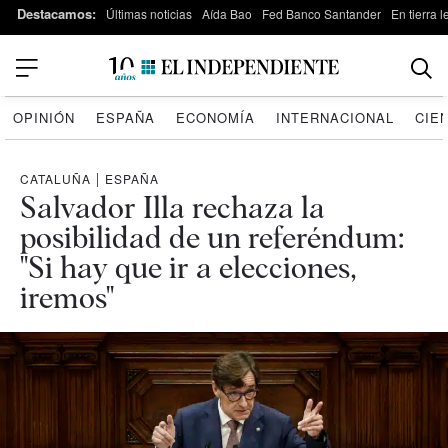
Destacamos:
Últimas noticias
Aída Bao
Fed Banco Santander
En tierra 
OPINIÓN
ESPAÑA
ECONOMÍA
INTERNACIONAL
CIE
CATALUÑA
|
ESPAÑA
Salvador Illa rechaza la
posibilidad de un referéndum:
"Si hay que ir a elecciones,
iremos"