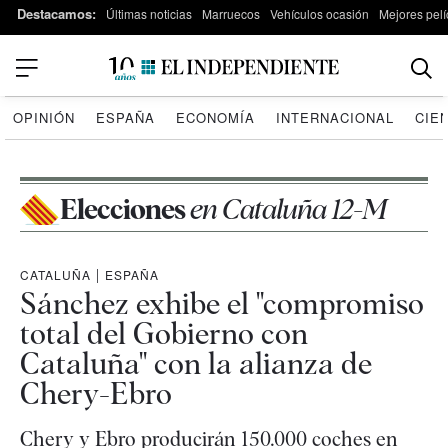
Destacamos:
Últimas noticias
Marruecos
Vehículos ocasión
Mejores pelí
OPINIÓN
ESPAÑA
ECONOMÍA
INTERNACIONAL
CIE
Elecciones
en Cataluña 12-M
CATALUÑA
|
ESPAÑA
Sánchez exhibe el "compromiso
total del Gobierno con
Cataluña" con la alianza de
Chery-Ebro
Chery y Ebro producirán 150.000 coches en