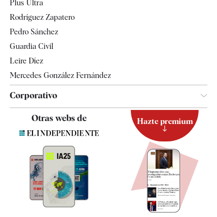
Plus Ultra
Gente
Rodríguez Zapatero
Televisión
Pedro Sánchez
Tendencias
Guardia Civil
Leire Díez
Mercedes González Fernández
Corporativo
Contacto
Otras webs de
Hazte premium
Suscripción
Newsletter
Apps
Quiénes somos
Especificaciones