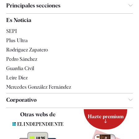
Principales secciones
España
Es Noticia
Economía
SEPI
Internacional
Plus Ultra
Gente
Rodríguez Zapatero
Televisión
Pedro Sánchez
Tendencias
Guardia Civil
Leire Díez
Mercedes González Fernández
Corporativo
Contacto
Otras webs de
Hazte premium
Suscripción
Newsletter
Apps