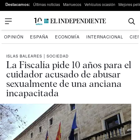
Destacamos:
Últimas noticias
Marruecos
Vehículos ocasión
Mejores pelí
OPINIÓN
ESPAÑA
ECONOMÍA
INTERNACIONAL
CIE
ISLAS BALEARES
|
SOCIEDAD
La Fiscalía pide 10 años para el
cuidador acusado de abusar
sexualmente de una anciana
incapacitada