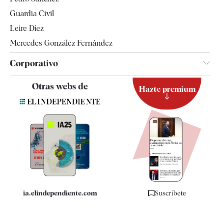
Tendencias
Guardia Civil
Leire Díez
Mercedes González Fernández
Corporativo
Contacto
Otras webs de
Hazte premium
Suscripción
Newsletter
Apps
Quiénes somos
Especificaciones
ia.elindependiente.com
Suscríbete