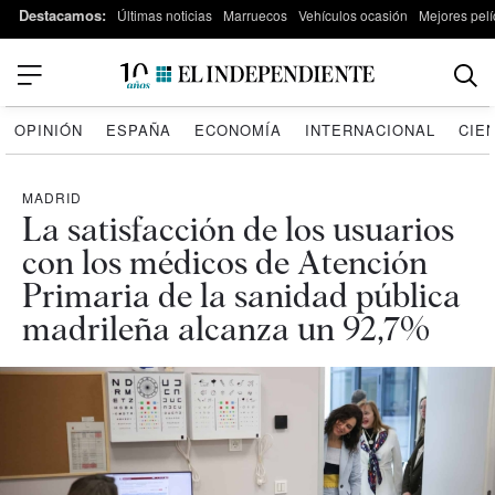
Destacamos:
Últimas noticias
Marruecos
Vehículos ocasión
Mejores pelí
OPINIÓN
ESPAÑA
ECONOMÍA
INTERNACIONAL
CIE
MADRID
La satisfacción de los usuarios
con los médicos de Atención
Primaria de la sanidad pública
madrileña alcanza un 92,7%