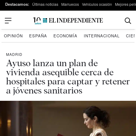
Destacamos:
Últimas noticias
Marruecos
Vehículos ocasión
Mejores pelí
OPINIÓN
ESPAÑA
ECONOMÍA
INTERNACIONAL
CIE
MADRID
Ayuso lanza un plan de
vivienda asequible cerca de
hospitales para captar y retener
a jóvenes sanitarios