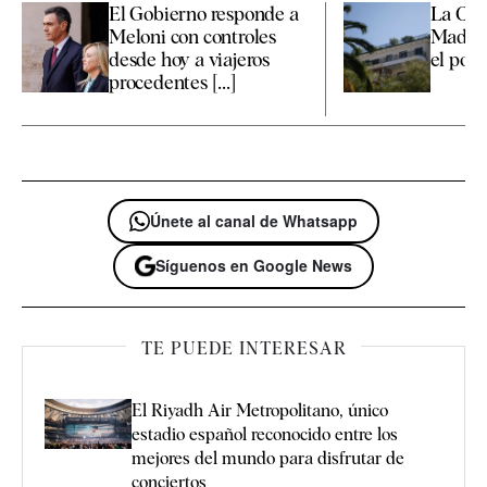
El Gobierno responde a
La Co
Meloni con controles
Madrid
desde hoy a viajeros
el polé
procedentes [...]
Únete al canal de Whatsapp
Síguenos en Google News
TE PUEDE INTERESAR
El Riyadh Air Metropolitano, único
estadio español reconocido entre los
mejores del mundo para disfrutar de
conciertos