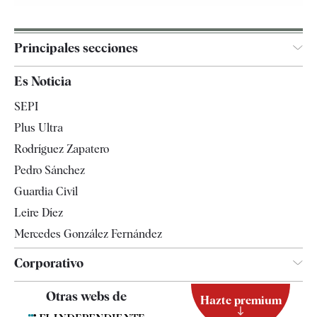
Principales secciones
España
Es Noticia
Economía
SEPI
Internacional
Plus Ultra
Gente
Rodríguez Zapatero
Televisión
Pedro Sánchez
Tendencias
Guardia Civil
Leire Díez
Mercedes González Fernández
Corporativo
Contacto
Otras webs de
Hazte premium
Suscripción