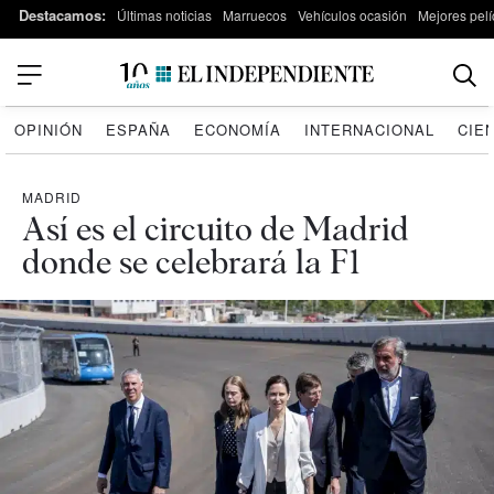
Destacamos:
Últimas noticias
Marruecos
Vehículos ocasión
Mejores pelí
OPINIÓN
ESPAÑA
ECONOMÍA
INTERNACIONAL
CIE
MADRID
Así es el circuito de Madrid
donde se celebrará la F1