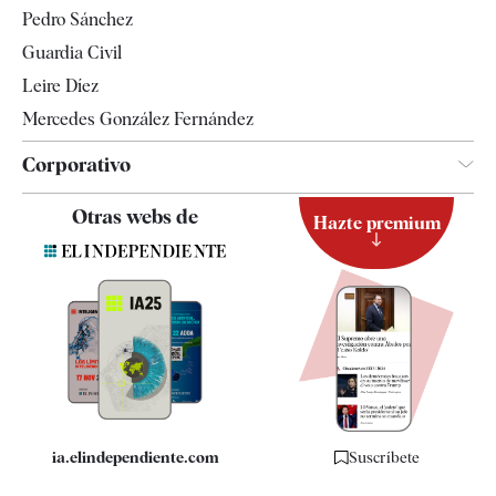
Televisión
Pedro Sánchez
Tendencias
Guardia Civil
Leire Díez
Mercedes González Fernández
Corporativo
Contacto
Otras webs de
Hazte premium
Suscripción
Newsletter
Apps
Quiénes somos
Especificaciones
ia.elindependiente.com
Suscríbete