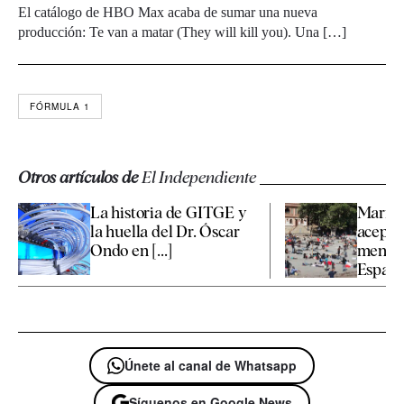
El catálogo de HBO Max acaba de sumar una nueva
producción: Te van a matar (They will kill you). Una […]
FÓRMULA 1
Otros artículos de
El Independiente
La historia de GITGE y
Marrue
la huella del Dr. Óscar
aceptar
Ondo en [...]
menore
España 
Únete al canal de Whatsapp
Síguenos en Google News