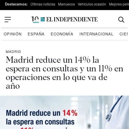
Destacamos:
Últimas noticias
Marruecos
Vehículos ocasión
Mejores pelí
OPINIÓN
ESPAÑA
ECONOMÍA
INTERNACIONAL
CIE
MADRID
Madrid reduce un 14% la
espera en consultas y un 11% en
operaciones en lo que va de
año