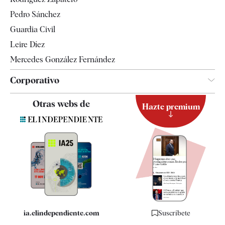
Televisión
Pedro Sánchez
Tendencias
Guardia Civil
Leire Díez
Mercedes González Fernández
Corporativo
Contacto
Otras webs de
Hazte premium
Suscripción
Newsletter
Apps
Quiénes somos
Especificaciones
ia.elindependiente.com
Suscríbete