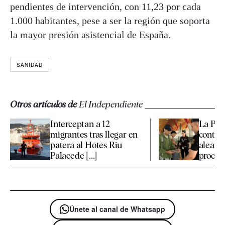
pendientes de intervención, con 11,23 por cada
1.000 habitantes, pese a ser la región que soporta
la mayor presión asistencial de España.
SANIDAD
Otros artículos de
El Independiente
Interceptan a 12
La Poli
migrantes tras llegar en
contro
patera al Hotes Riu
aleator
Palacede [...]
procede
Únete al canal de Whatsapp