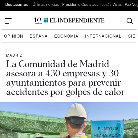
Destacamos:
Últimas noticias
Presidente Ceuta Juan Jesús Vivas
Paz Ve
OPINIÓN
ESPAÑA
ECONOMÍA
INTERNACIONAL
CIE
MADRID
La Comunidad de Madrid
asesora a 430 empresas y 30
ayuntamientos para prevenir
accidentes por golpes de calor