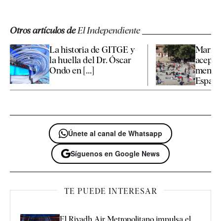
Otros artículos de
El Independiente
La historia de GITGE y
Marrue
la huella del Dr. Óscar
aceptar
Ondo en [...]
menore
España 
Únete al canal de Whatsapp
Síguenos en Google News
TE PUEDE INTERESAR
El Riyadh Air Metropolitano impulsa el