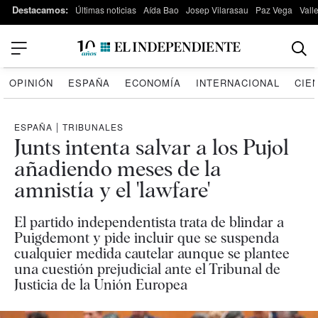
Destacamos:
Últimas noticias
Aída Bao
Josep Vilarasau
Paz Vega
Vall
OPINIÓN
ESPAÑA
ECONOMÍA
INTERNACIONAL
CIE
ESPAÑA
|
TRIBUNALES
Junts intenta salvar a los Pujol
añadiendo meses de la
amnistía y el 'lawfare'
El partido independentista trata de blindar a
Puigdemont y pide incluir que se suspenda
cualquier medida cautelar aunque se plantee
una cuestión prejudicial ante el Tribunal de
Justicia de la Unión Europea