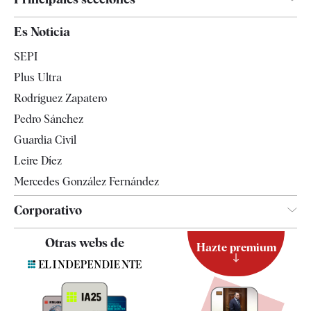
España
Es Noticia
Economía
SEPI
Internacional
Plus Ultra
Gente
Rodríguez Zapatero
Televisión
Pedro Sánchez
Tendencias
Guardia Civil
Leire Díez
Mercedes González Fernández
Corporativo
Contacto
Otras webs de
Hazte premium
Suscripción
Newsletter
Apps