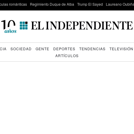
culas románticas
Regimiento Duque de Alba
Trump El Sayed
Laureano Oubiña
CIA
SOCIEDAD
GENTE
DEPORTES
TENDENCIAS
TELEVISIÓN
ARTÍCULOS