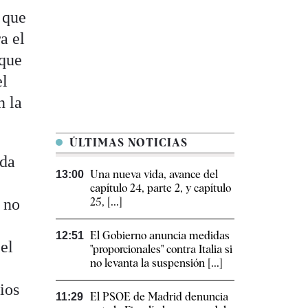
 que
a el
 que
el
n la
ÚLTIMAS NOTICIAS
ada
Una nueva vida, avance del
13:00
capítulo 24, parte 2, y capítulo
 no
25, [...]
n
El Gobierno anuncia medidas
12:51
el
"proporcionales" contra Italia si
no levanta la suspensión [...]
ios
El PSOE de Madrid denuncia
11:29