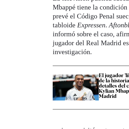
Mbappé tiene la condición 
prevé el Código Penal sueco
tabloide
Expressen
.
Aftonb
informó sobre el caso, afir
jugador del Real Madrid e
investigación.
El jugador 'l
de la historia
detalles del 
Kylian Mbapp
Madrid