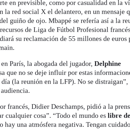
te en previsible, como por casualidad en la v
en la red social X el delantero, en un mensaje 
el guiño de ojo. Mbappé se refería así a la re
 recursos de Liga de Fútbol Profesional francé
udiará su reclamación de 55 millones de euros 
main.
 en París, la abogada del jugador,
Delphine
nsa que no se deje influir por estas informacion
 día (la reunión en la LFP). No se distraigan”,
a audiencia.
dor francés, Didier Deschamps, pidió a la pren
ar cualquier cosa”. “Todo el mundo es
libre d
ro hay una atmósfera negativa. Tengan cuidad