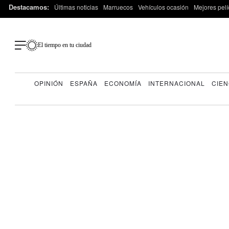
Destacamos:
Últimas noticias
Marruecos
Vehículos ocasión
Mejores pelí
El tiempo en tu ciudad
OPINIÓN
ESPAÑA
ECONOMÍA
INTERNACIONAL
CIEN