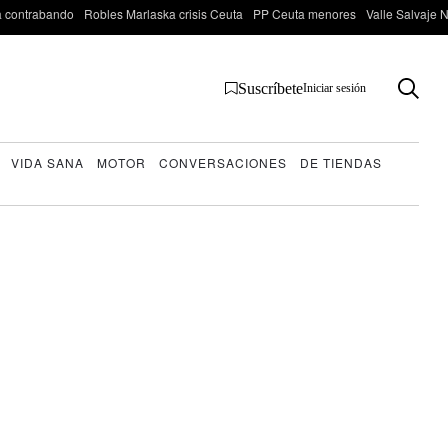
 contrabando
Robles Marlaska crisis Ceuta
PP Ceuta menores
Valle Salvaje N
Suscríbete
Iniciar sesión
VIDA SANA
MOTOR
CONVERSACIONES
DE TIENDAS