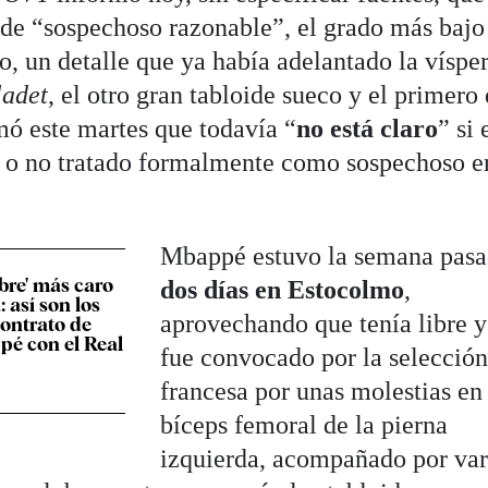
de “sospechoso razonable”, el grado más bajo
, un detalle que ya había adelantado la vísper
ladet
, el otro gran tabloide sueco y el primero
mó este martes que todavía “
no está claro
” si 
s o no tratado formalmente como sospechoso e
Mbappé estuvo la semana pas
ibre' más caro
dos días en Estocolmo
,
: así son los
aprovechando que tenía libre y
contrato de
é con el Real
fue convocado por la selecció
francesa por unas molestias en 
bíceps femoral de la pierna
izquierda, acompañado por var