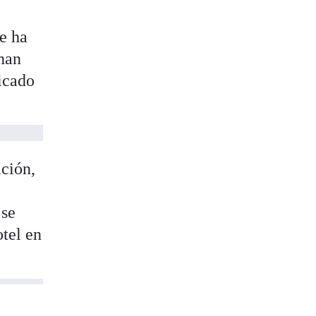
ue ha
 han
ficado
ación,
 se
otel en