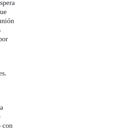
íspera
que
unión
s
por
es.
sa
e
o con