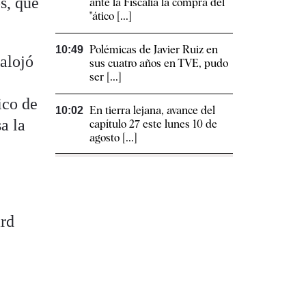
s, que
ante la Fiscalía la compra del
"ático [...]
Polémicas de Javier Ruiz en
10:49
alojó
sus cuatro años en TVE, pudo
ser [...]
ico de
En tierra lejana, avance del
10:02
a la
capítulo 27 este lunes 10 de
agosto [...]
ard