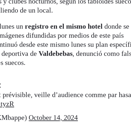
s y clubes nocturnos, según los tabloides sueco
liendo de un local.
 lunes un
registro en el mismo hotel
donde se 
 imágenes difundidas por medios de este país
ontinuó desde este mismo lunes su plan específ
d deportiva de
Valdebebas
, denunció como fals
s suecos.
❌
t prévisible, veille d’audience comme par has
mtyzR
KMbappe)
October 14, 2024