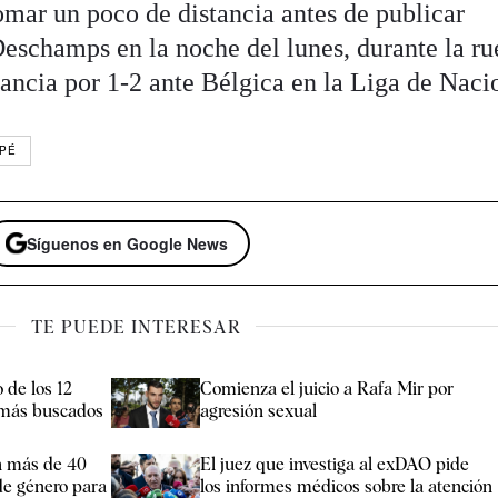
omar un poco de distancia antes de publicar
eschamps en la noche del lunes, durante la ru
Francia por 1-2 ante Bélgica en la Liga de Naci
PPÉ
Síguenos en Google News
TE PUEDE INTERESAR
 de los 12
Comienza el juicio a Rafa Mir por
 más buscados
agresión sexual
n más de 40
El juez que investiga al exDAO pide
e género para
los informes médicos sobre la atención