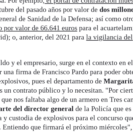
sa. Por ejemplo,
el portal de contratación mues
tubre del pasado años por valor de
dos millon
eneral de Sanidad de la Defensa; así como otr
o por valor de 66.641 euros
para el acuartelam
d); o, anterior, del 2021 para
la vigilancia del
do y el empresario, surge en el contexto en e
or una firma de Francisco Pardo para poder obt
explosivos, pues el departamento de
Margarit
 un contrato público y lo necesitan. "Por ciert
que nos faltaba algo de un armero en Tres can
arte del director general
de la Policía que es 
 y custodia de explosivos para el concurso qu
 Entiendo que firmará el próximo miércoles",