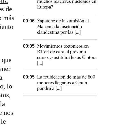
tra
muchos reactores nucleares en
Europa?
es de
o más
Zapatero: de la sumisión al
00:06
iento
Majzen a la fascinación
clandestina por las [...]
Movimientos tectónicos en
00:05
RTVE de cara al próximo
curso: ¿sustituirá Jesús Cintora
l que
[...]
ener
a
La reubicación de más de 800
00:05
menores llegados a Ceuta
o, lo
pondrá a [...]
tos,
la
e nos
 le