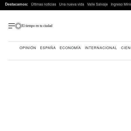
Destacamos:
Últimas noticias
Una nueva vida
Valle Salvaje
Ingreso Míni
El tiempo en tu ciudad
OPINIÓN
ESPAÑA
ECONOMÍA
INTERNACIONAL
CIEN