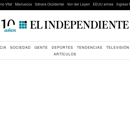
mo Vital
Marruecos
Sáhara Occidental
Von der Leyen
EEUU armas
Ingreso 
CIA
SOCIEDAD
GENTE
DEPORTES
TENDENCIAS
TELEVISIÓN
ARTÍCULOS