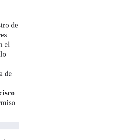
stro de
res
n el
 lo
ca de
isco
rmiso