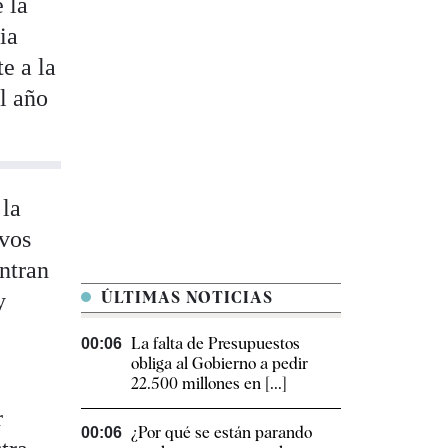
 la
ia
e a la
el año
 la
evos
entran
y
ÚLTIMAS NOTICIAS
La falta de Presupuestos
00:06
obliga al Gobierno a pedir
22.500 millones en [...]
r
¿Por qué se están parando
00:06