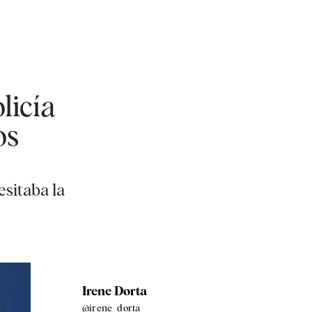
licía
os
sitaba la
Irene Dorta
@irene_dorta