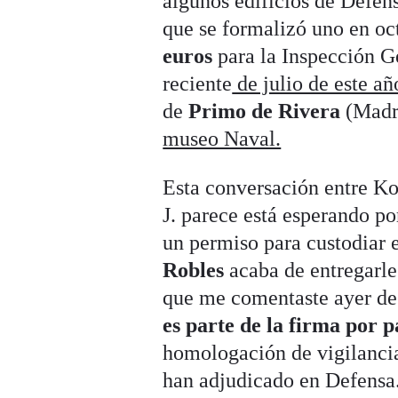
algunos edificios de Defen
que se formalizó uno en oc
euros
para la Inspección G
reciente
de julio de este añ
de
Primo de Rivera
(Madri
museo Naval.
Esta conversación entre Kol
J. parece está esperando p
un permiso para custodiar 
Robles
acaba de entregarles
que me comentaste ayer de 
es parte de la firma por p
homologación de vigilancia
han adjudicado en Defensa.