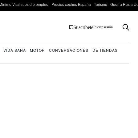
Mínimo Vital subsidio empleo
Precios coches España
Turismo
Guerra Rusia Ucr
Suscríbete
Iniciar sesión
VIDA SANA
MOTOR
CONVERSACIONES
DE TIENDAS