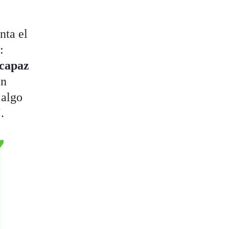
nta el
:
 capaz
an
 algo
.