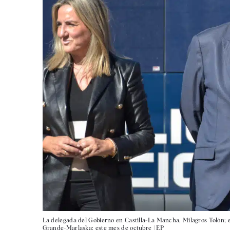
La delegada del Gobierno en Castilla-La Mancha, Milagros Tolón; el 
Grande-Marlaska; este mes de octubre |
EP