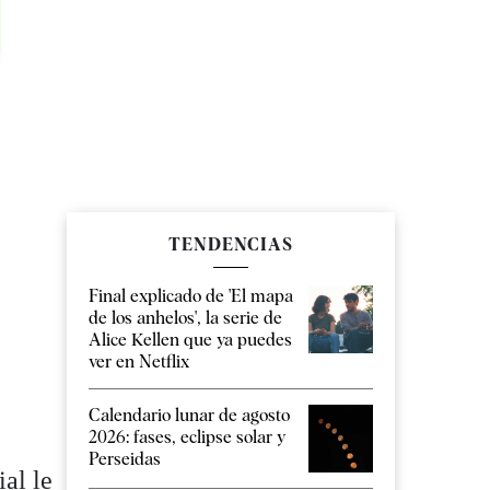
TENDENCIAS
Final explicado de 'El mapa
de los anhelos', la serie de
Alice Kellen que ya puedes
ver en Netflix
Calendario lunar de agosto
2026: fases, eclipse solar y
Perseidas
al le