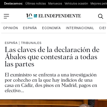
Destacamos:
Últimas noticias
Marruecos
Vehículos ocasión
Mejores pelí
OPINIÓN
ESPAÑA
ECONOMÍA
INTERNACIONAL
CIE
ESPAÑA
|
TRIBUNALES
Las claves de la declaración de
Ábalos que contestará a todas
las partes
El exministro se enfrenta a una investigación
por cohecho en la que hay indicios de una
casa en Cádiz, dos pisos en Madrid, pagos en
efectivo...