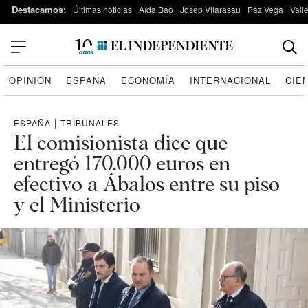
Destacamos:
Últimas noticias
Aída Bao
Josep Vilarasau
Paz Vega
Vall
OPINIÓN
ESPAÑA
ECONOMÍA
INTERNACIONAL
CIE
ESPAÑA
|
TRIBUNALES
El comisionista dice que
entregó 170.000 euros en
efectivo a Ábalos entre su piso
y el Ministerio