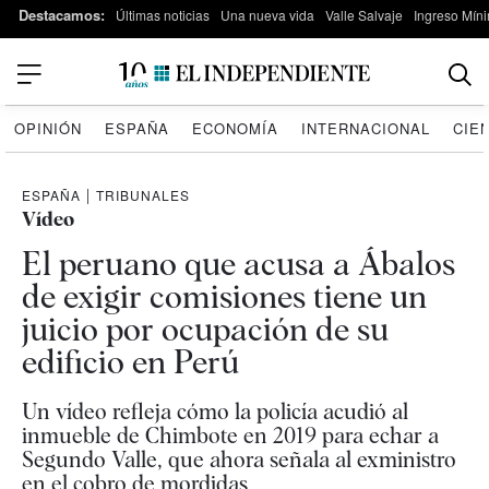
Destacamos:
Últimas noticias
Una nueva vida
Valle Salvaje
Ingreso Míni
OPINIÓN
ESPAÑA
ECONOMÍA
INTERNACIONAL
CIE
ESPAÑA
|
TRIBUNALES
Vídeo
El peruano que acusa a Ábalos
de exigir comisiones tiene un
juicio por ocupación de su
edificio en Perú
Un vídeo refleja cómo la policía acudió al
inmueble de Chimbote en 2019 para echar a
Segundo Valle, que ahora señala al exministro
en el cobro de mordidas