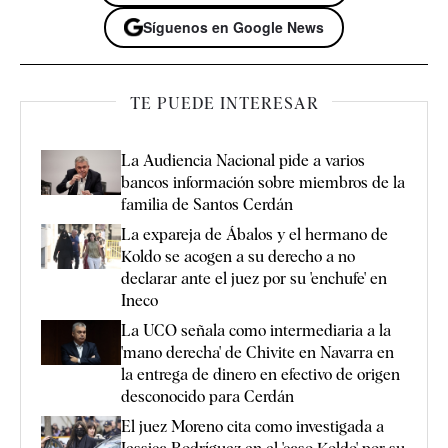
Síguenos en Google News
TE PUEDE INTERESAR
La Audiencia Nacional pide a varios
bancos información sobre miembros de la
familia de Santos Cerdán
La expareja de Ábalos y el hermano de
Koldo se acogen a su derecho a no
declarar ante el juez por su 'enchufe' en
Ineco
La UCO señala como intermediaria a la
'mano derecha' de Chivite en Navarra en
la entrega de dinero en efectivo de origen
desconocido para Cerdán
El juez Moreno cita como investigada a