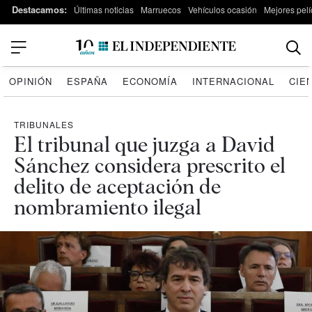
Destacamos:
Últimas noticias
Marruecos
Vehículos ocasión
Mejores pelí
OPINIÓN
ESPAÑA
ECONOMÍA
INTERNACIONAL
CIE
TRIBUNALES
El tribunal que juzga a David
Sánchez considera prescrito el
delito de aceptación de
nombramiento ilegal