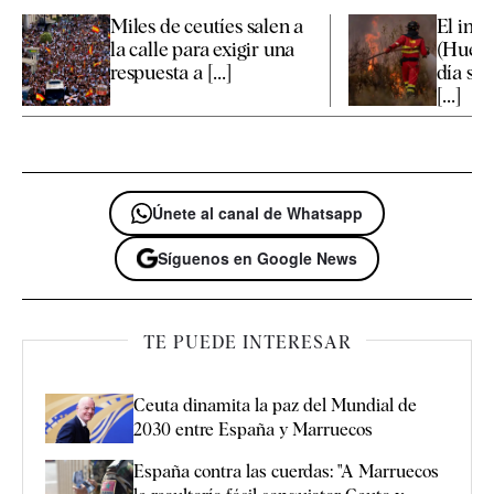
Miles de ceutíes salen a
El inc
la calle para exigir una
(Huelv
respuesta a [...]
día su 
[...]
Únete al canal de Whatsapp
Síguenos en Google News
TE PUEDE INTERESAR
Ceuta dinamita la paz del Mundial de
2030 entre España y Marruecos
España contra las cuerdas: "A Marruecos