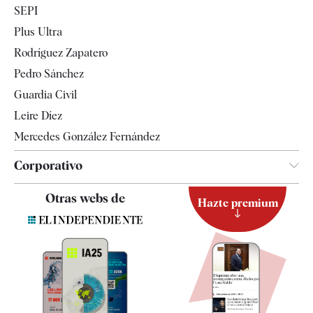
SEPI
Internacional
Plus Ultra
Gente
Rodríguez Zapatero
Televisión
Pedro Sánchez
Tendencias
Guardia Civil
Leire Díez
Mercedes González Fernández
Corporativo
Contacto
Otras webs de
Hazte premium
Suscripción
Newsletter
Apps
Quiénes somos
Especificaciones