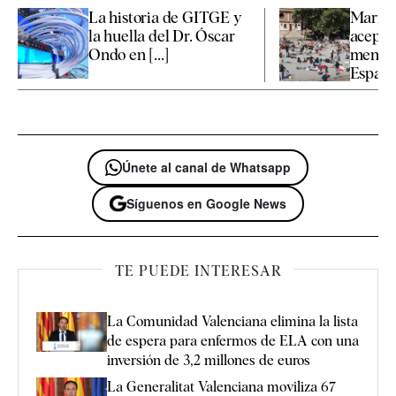
La historia de GITGE y
Marrue
la huella del Dr. Óscar
aceptar
Ondo en [...]
menore
España 
Únete al canal de Whatsapp
Síguenos en Google News
TE PUEDE INTERESAR
La Comunidad Valenciana elimina la lista
de espera para enfermos de ELA con una
inversión de 3,2 millones de euros
La Generalitat Valenciana moviliza 67