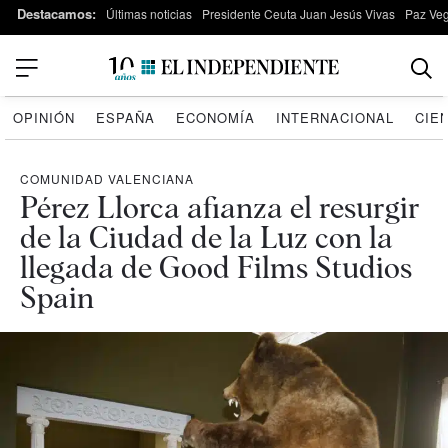
Destacamos:
Últimas noticias
Presidente Ceuta Juan Jesús Vivas
Paz Ve
OPINIÓN
ESPAÑA
ECONOMÍA
INTERNACIONAL
CIE
COMUNIDAD VALENCIANA
Pérez Llorca afianza el resurgir
de la Ciudad de la Luz con la
llegada de Good Films Studios
Spain