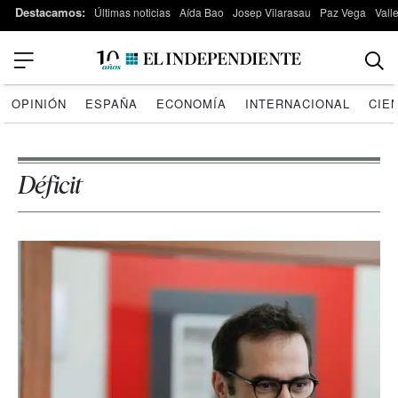
Destacamos:
Últimas noticias
Aída Bao
Josep Vilarasau
Paz Vega
Vall
OPINIÓN
ESPAÑA
ECONOMÍA
INTERNACIONAL
CIE
Déficit