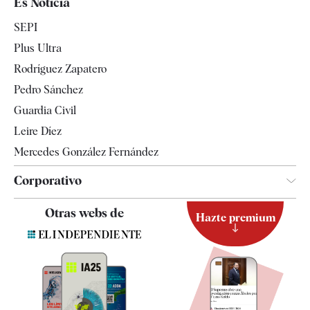
Es Noticia
Economía
SEPI
Internacional
Plus Ultra
Gente
Rodríguez Zapatero
Televisión
Pedro Sánchez
Tendencias
Guardia Civil
Leire Díez
Mercedes González Fernández
Corporativo
Contacto
Otras webs de
Hazte premium
Suscripción
Newsletter
Apps
Quiénes somos
Especificaciones