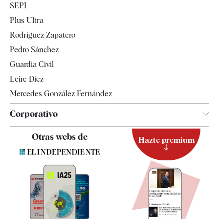
SEPI
Internacional
Plus Ultra
Gente
Rodríguez Zapatero
Televisión
Pedro Sánchez
Tendencias
Guardia Civil
Leire Díez
Mercedes González Fernández
Corporativo
Contacto
Otras webs de
Hazte premium
Suscripción
Newsletter
Apps
Quiénes somos
Especificaciones