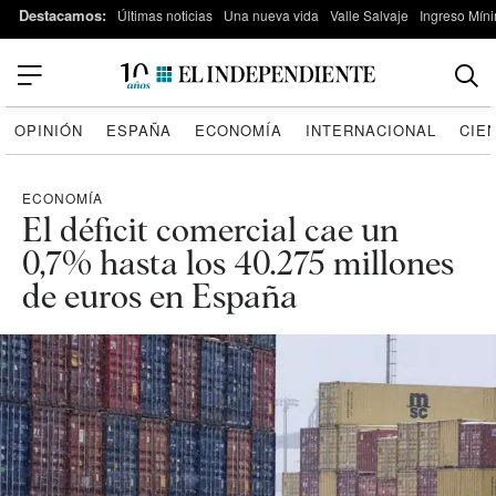
Destacamos:
Últimas noticias
Una nueva vida
Valle Salvaje
Ingreso Míni
OPINIÓN
ESPAÑA
ECONOMÍA
INTERNACIONAL
CIE
ECONOMÍA
El déficit comercial cae un
0,7% hasta los 40.275 millones
de euros en España