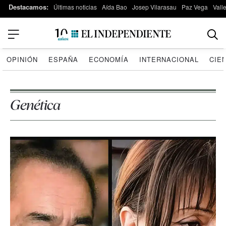
Destacamos:
Últimas noticias
Aída Bao
Josep Vilarasau
Paz Vega
Vall
OPINIÓN
ESPAÑA
ECONOMÍA
INTERNACIONAL
CIE
Genética