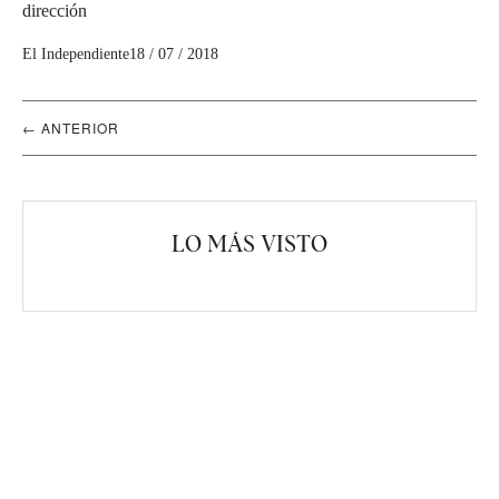
dirección
El Independiente
18 / 07 / 2018
Navegación
← ANTERIOR
artículos
LO MÁS VISTO