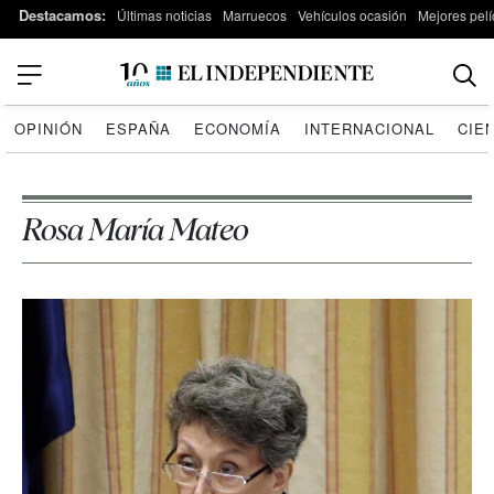
Destacamos:
Últimas noticias
Marruecos
Vehículos ocasión
Mejores pelí
OPINIÓN
ESPAÑA
ECONOMÍA
INTERNACIONAL
CIE
Rosa María Mateo