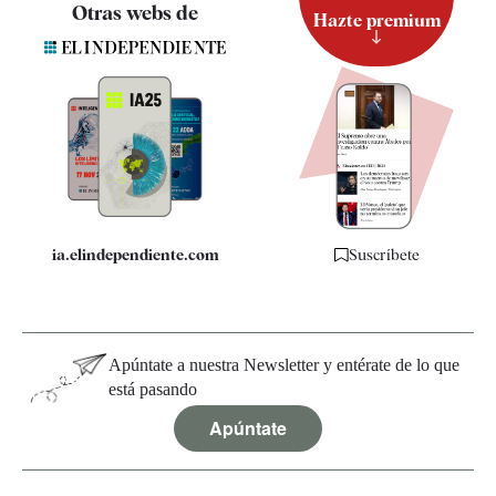
Contacto
Otras webs de
Hazte premium
Suscripción
Newsletter
Apps
Quiénes somos
Especificaciones
ia.elindependiente.com
Suscríbete
Apúntate a nuestra Newsletter y entérate de lo que
está pasando
Apúntate