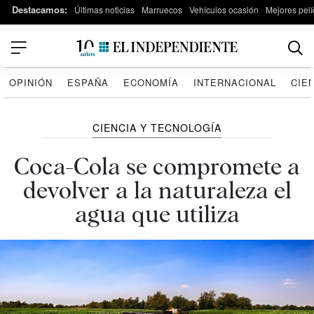
Destacamos:
Últimas noticias
Marruecos
Vehículos ocasión
Mejores pelí
OPINIÓN
ESPAÑA
ECONOMÍA
INTERNACIONAL
CIE
CIENCIA Y TECNOLOGÍA
Coca-Cola se compromete a
devolver a la naturaleza el
agua que utiliza