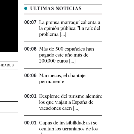
ÚLTIMAS NOTICIAS
La prensa marroquí calienta a
00:07
la opinión pública: "La raíz del
problema [...]
Más de 500 españoles han
00:06
pagado este año más de
200.000 euros [...]
SIDADES
Marruecos, el chantaje
00:06
permanente
Desplome del turismo alemán:
00:01
los que viajan a España de
vacaciones caen [...]
Capas de invisibilidad: así se
00:01
ocultan los ucranianos de los