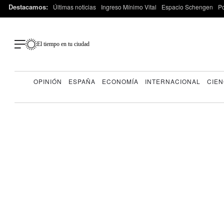
Destacamos:
Últimas noticias
Ingreso Mínimo Vital
Espacio Schengen
P
El tiempo en tu ciudad
OPINIÓN
ESPAÑA
ECONOMÍA
INTERNACIONAL
CIEN