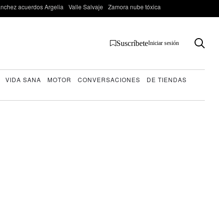
nchez acuerdos Argelia
Valle Salvaje
Zamora nube tóxica
Suscríbete
Iniciar sesión
VIDA SANA
MOTOR
CONVERSACIONES
DE TIENDAS