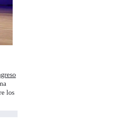
ngreso
ma
re los