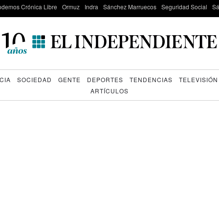
odemos Crónica Libre
Ormuz
Indra
Sánchez Marruecos
Seguridad Social
Sá
CIA
SOCIEDAD
GENTE
DEPORTES
TENDENCIAS
TELEVISIÓN
ARTÍCULOS