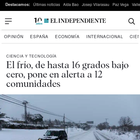
Destacamos:
Últimas noticias
Aída Bao
Josep Vilarasau
Paz Vega
Vall
OPINIÓN
ESPAÑA
ECONOMÍA
INTERNACIONAL
CIE
CIENCIA Y TECNOLOGÍA
El frío, de hasta 16 grados bajo
cero, pone en alerta a 12
comunidades