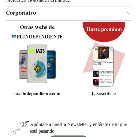
Mercedes González Fernández
Corporativo
Contacto
Otras webs de
Hazte premium
Suscripción
Newsletter
Apps
Quiénes somos
Especificaciones
ia.elindependiente.com
Suscríbete
Apúntate a nuestra Newsletter y entérate de lo que
está pasando