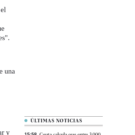
el
e
ue
es".
te una
a
ÚLTIMAS NOTICIAS
ar y
Ceuta calcula que entre 3.000
15:58