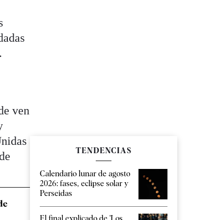
s
"dadas
.
nde ven
y
Unidas
TENDENCIAS
 de
Calendario lunar de agosto
2026: fases, eclipse solar y
Perseidas
de
El final explicado de 'Los