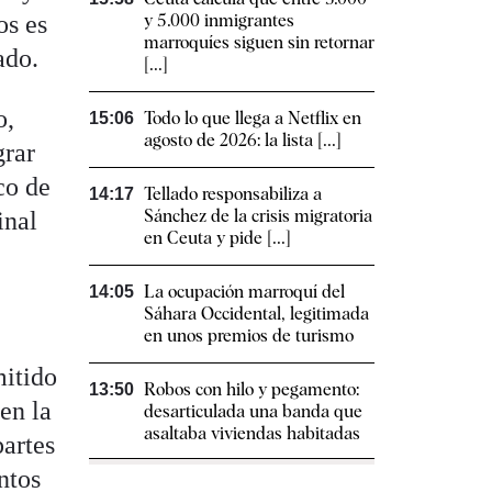
os es
y 5.000 inmigrantes
marroquíes siguen sin retornar
ado.
[...]
o,
Todo lo que llega a Netflix en
15:06
agosto de 2026: la lista [...]
grar
co de
Tellado responsabiliza a
14:17
Sánchez de la crisis migratoria
inal
en Ceuta y pide [...]
La ocupación marroquí del
14:05
Sáhara Occidental, legitimada
en unos premios de turismo
mitido
Robos con hilo y pegamento:
13:50
en la
desarticulada una banda que
asaltaba viviendas habitadas
partes
ntos