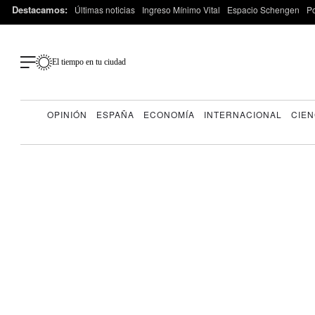
Destacamos:
Últimas noticias
Ingreso Mínimo Vital
Espacio Schengen
P
El tiempo en tu ciudad
OPINIÓN
ESPAÑA
ECONOMÍA
INTERNACIONAL
CIEN