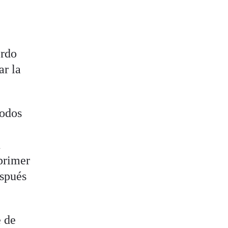
erdo
ar la
todos
n
n
primer
espués
e de