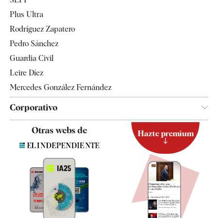
Internacional
Plus Ultra
Gente
Rodríguez Zapatero
Televisión
Pedro Sánchez
Tendencias
Guardia Civil
Leire Díez
Mercedes González Fernández
Corporativo
Contacto
Otras webs de
Hazte premium
Suscripción
Newsletter
Apps
Quiénes somos
Especificaciones