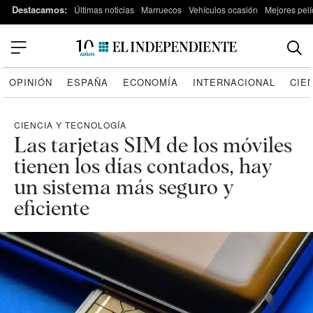
Destacamos:
Últimas noticias
Marruecos
Vehículos ocasión
Mejores pelí
OPINIÓN
ESPAÑA
ECONOMÍA
INTERNACIONAL
CIE
CIENCIA Y TECNOLOGÍA
Las tarjetas SIM de los móviles
tienen los días contados, hay
un sistema más seguro y
eficiente