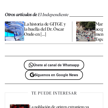
Otros artículos de
El Independiente
La historia de GITGE y
Marrue
la huella del Dr. Óscar
aceptar
Ondo en [...]
menore
España 
Únete al canal de Whatsapp
Síguenos en Google News
TE PUEDE INTERESAR
La población de origen extranjero ya