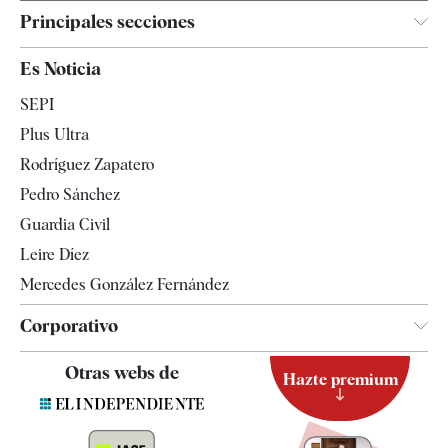
Principales secciones
España
Es Noticia
Economía
SEPI
Internacional
Plus Ultra
Gente
Rodríguez Zapatero
Televisión
Pedro Sánchez
Tendencias
Guardia Civil
Leire Díez
Mercedes González Fernández
Corporativo
Contacto
Otras webs de
Hazte premium
Suscripción
Newsletter