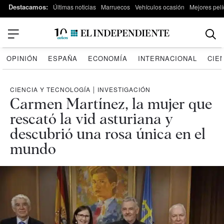
Destacamos:
Últimas noticias
Marruecos
Vehículos ocasión
Mejores pelí
OPINIÓN
ESPAÑA
ECONOMÍA
INTERNACIONAL
CIE
CIENCIA Y TECNOLOGÍA
|
INVESTIGACIÓN
Carmen Martínez, la mujer que
rescató la vid asturiana y
descubrió una rosa única en el
mundo