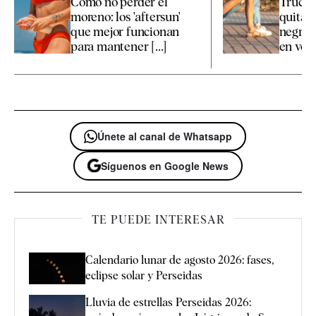
Cómo no perder el
Trucos
moreno: los 'aftersun'
quitar
que mejor funcionan
negras 
para mantener [...]
en ver
Únete al canal de Whatsapp
Síguenos en Google News
TE PUEDE INTERESAR
Calendario lunar de agosto 2026: fases,
eclipse solar y Perseidas
Lluvia de estrellas Perseidas 2026: