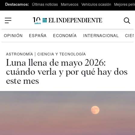
Destacamos:
Últimas noticias
Marruecos
Vehículos ocasión
Mejores pelí
OPINIÓN
ESPAÑA
ECONOMÍA
INTERNACIONAL
CIE
ASTRONOMÍA
|
CIENCIA Y TECNOLOGÍA
Luna llena de mayo 2026:
cuándo verla y por qué hay dos
este mes