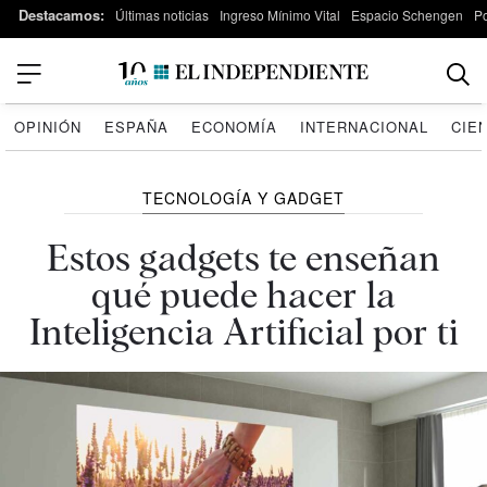
Destacamos:
Últimas noticias
Ingreso Mínimo Vital
Espacio Schengen
P
OPINIÓN
ESPAÑA
ECONOMÍA
INTERNACIONAL
CIE
TECNOLOGÍA Y GADGET
Estos gadgets te enseñan
qué puede hacer la
Inteligencia Artificial por ti