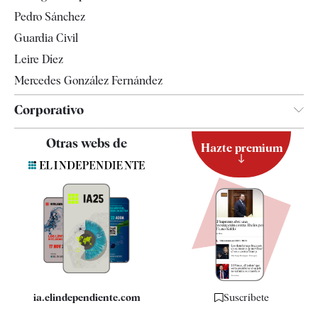
Televisión
Pedro Sánchez
Tendencias
Guardia Civil
Leire Díez
Mercedes González Fernández
Corporativo
Contacto
Otras webs de
Hazte premium
Suscripción
Newsletter
Apps
Quiénes somos
Especificaciones
ia.elindependiente.com
Suscríbete