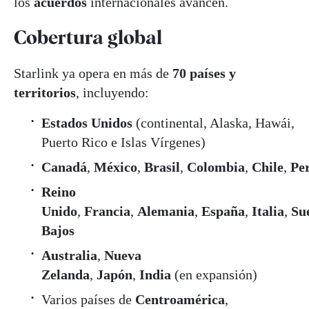
los
acuerdos
internacionales avancen.
Cobertura global
Starlink ya opera en más de
70 países y
territorios
, incluyendo:
Estados Unidos
(continental, Alaska, Hawái,
Puerto Rico e Islas Vírgenes)
Canadá
,
México
,
Brasil
,
Colombia
,
Chile
,
Pe
Reino
Unido
,
Francia
,
Alemania
,
España
,
Italia
,
Su
Bajos
Australia
,
Nueva
Zelanda
,
Japón
,
India
(en expansión)
Varios países de
Centroamérica
,