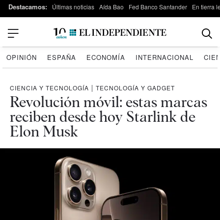
Destacamos:
Últimas noticias
Aída Bao
Fed Banco Santander
En tierra 
OPINIÓN
ESPAÑA
ECONOMÍA
INTERNACIONAL
CIE
CIENCIA Y TECNOLOGÍA
|
TECNOLOGÍA Y GADGET
Revolución móvil: estas marcas
reciben desde hoy Starlink de
Elon Musk