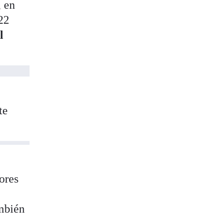
, en
22
l
te
ores
ambién