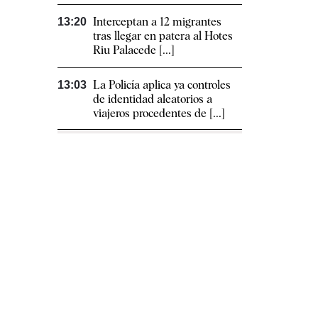
Interceptan a 12 migrantes
13:20
tras llegar en patera al Hotes
Riu Palacede [...]
La Policía aplica ya controles
13:03
de identidad aleatorios a
viajeros procedentes de [...]