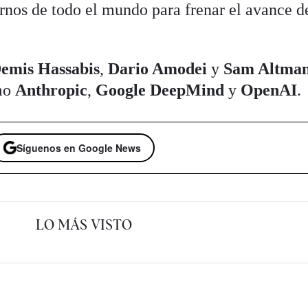
rnos de todo el mundo para frenar el avance d
emis Hassabis
,
Dario Amodei
y
Sam Altma
omo
Anthropic
,
Google DeepMind
y
OpenAI
.
Síguenos en Google News
LO MÁS VISTO