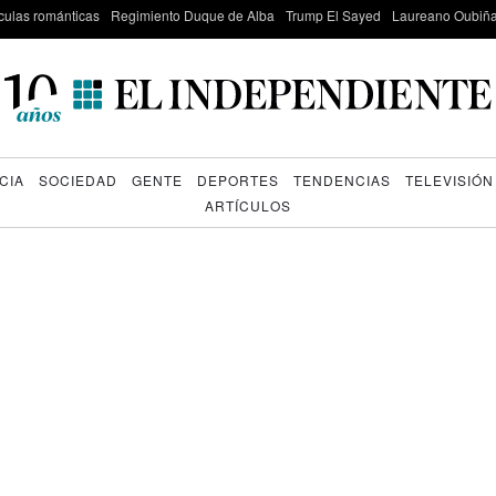
culas románticas
Regimiento Duque de Alba
Trump El Sayed
Laureano Oubiña
CIA
SOCIEDAD
GENTE
DEPORTES
TENDENCIAS
TELEVISIÓN
ARTÍCULOS