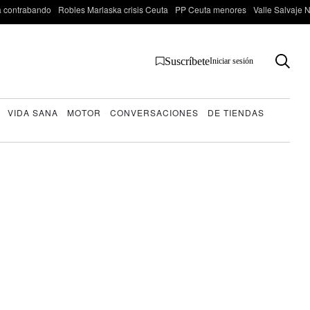
 contrabando
Robles Marlaska crisis Ceuta
PP Ceuta menores
Valle Salvaje N
Suscríbete
Iniciar sesión
VIDA SANA
MOTOR
CONVERSACIONES
DE TIENDAS