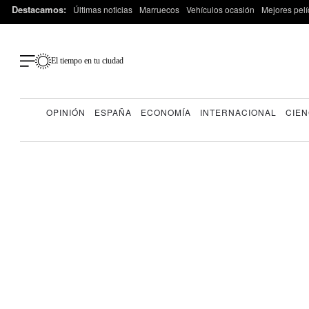
Destacamos:
Últimas noticias
Marruecos
Vehículos ocasión
Mejores pelí
El tiempo en tu ciudad
OPINIÓN
ESPAÑA
ECONOMÍA
INTERNACIONAL
CIEN