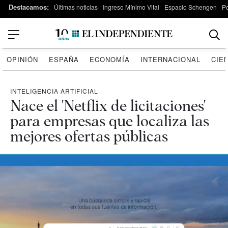
Destacamos:
Últimas noticias
Ingreso Mínimo Vital
Espacio Schengen
P
OPINIÓN
ESPAÑA
ECONOMÍA
INTERNACIONAL
CIE
INTELIGENCIA ARTIFICIAL
Nace el 'Netflix de licitaciones'
para empresas que localiza las
mejores ofertas públicas