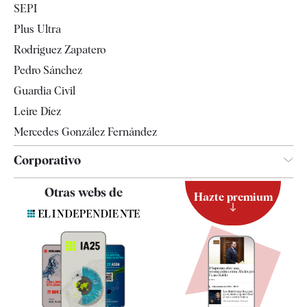
SEPI
Internacional
Plus Ultra
Gente
Rodríguez Zapatero
Televisión
Pedro Sánchez
Tendencias
Guardia Civil
Leire Díez
Mercedes González Fernández
Corporativo
Contacto
Otras webs de
Hazte premium
Suscripción
Newsletter
Apps
Quiénes somos
Especificaciones