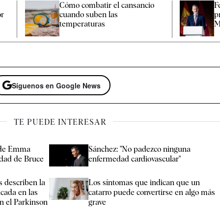
Cómo combatir el cansancio​
F
or
cuando suben las
p
temperaturas
M
Síguenos en Google News
TE PUEDE INTERESAR
 de Emma
Sánchez: "No padezco ninguna
dad de Bruce
enfermedad cardiovascular"
s describen la
Los síntomas que indican que un
icada en las
catarro puede convertirse en algo más
en el Parkinson
grave