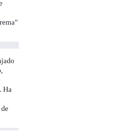
e
trema"
ajado
,
. Ha
l
 de