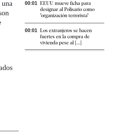
, una
EEUU mueve ficha para
00:01
designar al Polisario como
 son
"organización terrorista"
e
Los extranjeros se hacen
00:01
fuertes en la compra de
vivienda pese al [...]
tados