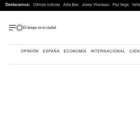
Destacamos:
Últimas noticias
Aída Bao
Josep Vilarasau
Paz Vega
Vall
El tiempo en tu ciudad
OPINIÓN
ESPAÑA
ECONOMÍA
INTERNACIONAL
CIEN