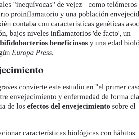
ñales "inequívocas" de vejez - como telómero
ario proinflamatorio y una población envejeci
ién contaba con características genéticas aso
n, bajos niveles inflamatorios 'de facto', un
r
bifidobacterios beneficiosos
y una edad biol
egún
Europa Press
.
jecimiento
raves convierte este estudio en "el primer cas
entre envejecimiento y enfermedad de forma cla
ia de los
efectos del envejecimiento
sobre el
cionar características biológicas con hábitos