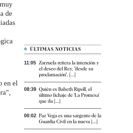
s muy
da de
ciadas
ógica
ÚLTIMAS NOTICIAS
Zarzuela reitera la intención y
11:05
el deseo del Rey, "desde su
proclamación", [...]
o en el
Quién es Babeth Ripoll, el
08:39
ra",
último fichaje de 'La Promesa'
que da [...]
Paz Vega es una sargento de la
00:02
Guardia Civil en la nueva [...]