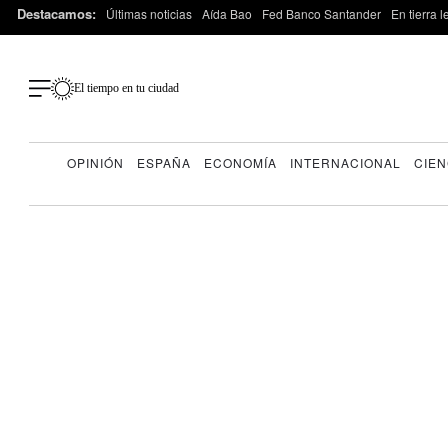
Destacamos:
Últimas noticias
Aída Bao
Fed Banco Santander
En tierra 
El tiempo en tu ciudad
OPINIÓN
ESPAÑA
ECONOMÍA
INTERNACIONAL
CIEN