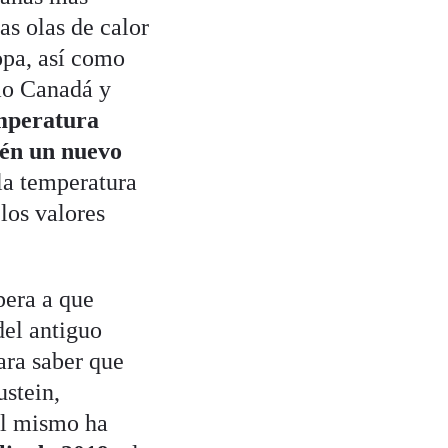
as olas de calor
opa, así como
mo Canadá y
emperatura
ién un nuevo
la temperatura
los valores
pera a que
del antiguo
ara saber que
ustein,
él mismo ha