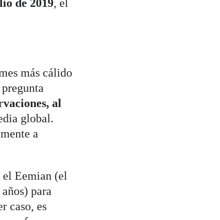
lio de 2019
, el
l mes más cálido
 pregunta
rvaciones, al
edia global.
amente a
 el Eemian (el
 años) para
r caso, es