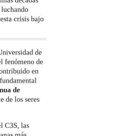
timas décadas
, luchando
esta crisis bajo
Universidad de
 el fenómeno de
ontribuido en
n fundamental
inua de
e de los seres
l C3S, las
manas más