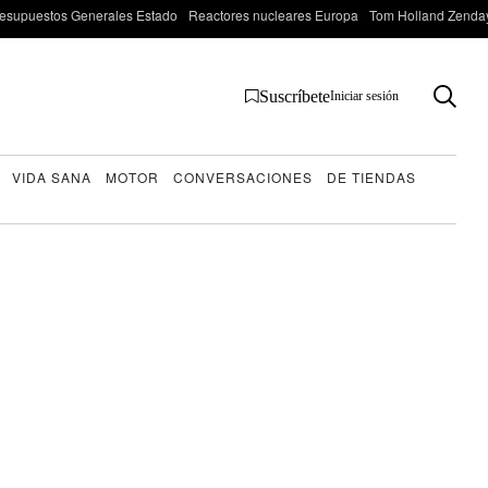
esupuestos Generales Estado
Reactores nucleares Europa
Tom Holland Zenda
Suscríbete
Iniciar sesión
VIDA SANA
MOTOR
CONVERSACIONES
DE TIENDAS