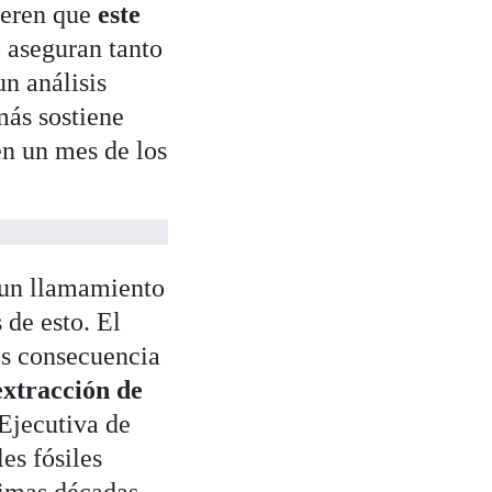
ieren que
este
o aseguran tanto
n análisis
más sostiene
en un mes de los
 un llamamiento
de esto. El
es consecuencia
extracción de
 Ejecutiva de
es fósiles