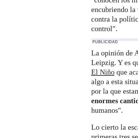
"conocen los im
encubriendo la 
contra la políti
control".
PUBLICIDAD
La opinión de A
Leipzig. Y es q
El Niño
que aca
algo a esta sit
por la que esta
enormes cantid
humanos".
Lo cierto la es
primeras tres s