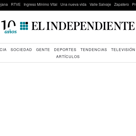
lejana
RTVE
Ingreso Mínimo Vital
Una nueva vida
Valle Salvaje
Zapatero
Pr
CIA
SOCIEDAD
GENTE
DEPORTES
TENDENCIAS
TELEVISIÓN
ARTÍCULOS