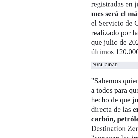
registradas en 
mes será el má
el Servicio de
realizado por l
que julio de 20
últimos 120.000
PUBLICIDAD
"Sabemos quiene
a todos para qu
hecho de que ju
directa de las
e
carbón, petról
Destination Zer