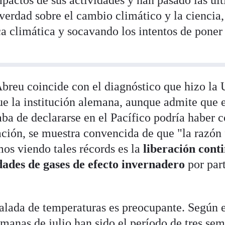
pactos de sus actividades y han pasado las úl
verdad sobre el cambio climático y la ciencia
ca climática y socavando los intentos de poner 
breu coincide con el diagnóstico que hizo la 
ue la institución alemana, aunque admite que
ba de declararse en el Pacífico podría haber c
uación, se muestra convencida de que "la razó
mos viendo tales récords es la
liberación cont
ades de gases de efecto invernadero
por part
calada de temperaturas es preocupante. Según e
emanas de julio han sido el período de tres se